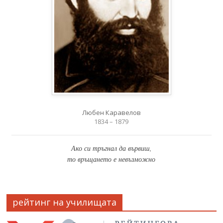
Любен Каравелов
1834 – 1879
Ако си тръгнал да вървиш,
то връщането е невъзможно
рейтинг на училищата