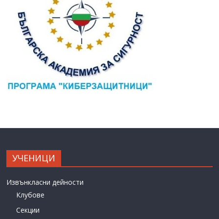
УЧЕНИЦИ
Извънкласни дейности
Клубове
Секции