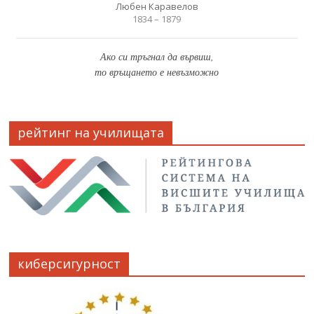
Любен Каравелов
1834 – 1879
Ако си тръгнал да вървиш,
то връщането е невъзможно
рейтинг на училищата
киберсигурност