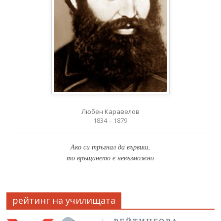
Любен Каравелов
1834 – 1879
Ако си тръгнал да вървиш,
то връщането е невъзможно
рейтинг на училищата