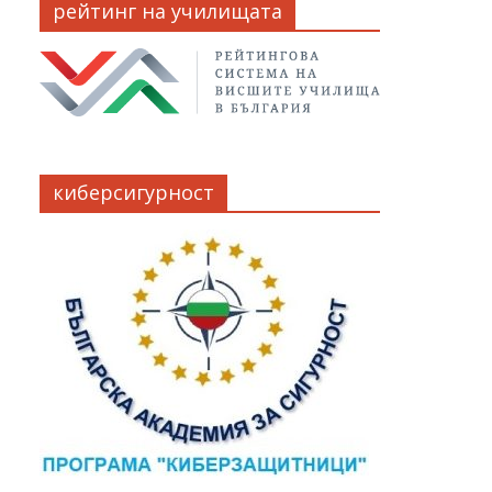
рейтинг на училищата
киберсигурност