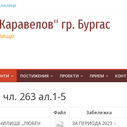
класници
от
е и 130
Каравелов" гр. Бургас
а
лище
а
учениците
чение за
ина
от
на
ЕНТИ
ПОСТИЖЕНИЯ
ПРОЕКТИ
ПРИЕМ
КОНТ
атическо
а без
чл. 263 ал.1-5
ивя в ОУ
.Бургас с
Файл
Забележка
урс на
 УЧИЛИЩЕ „ЛЮБЕН
ЗА ПЕРИОДА 2023 –
човешките