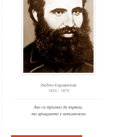
Любен Каравелов
1834 – 1879
Ако си тръгнал да вървиш,
то връщането е невъзможно