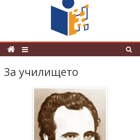
поредна награда от конкурс на
център за развитие на човешките
ресурси (ЦРЧР)
За училището