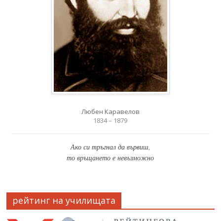
Любен Каравелов
1834 – 1879
Ако си тръгнал да вървиш,
то връщането е невъзможно
рейтинг на училищата