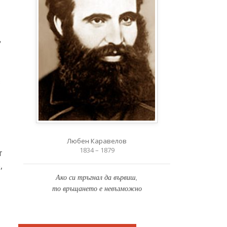
“
з
Любен Каравелов
1834 – 1879
т
,
Ако си тръгнал да вървиш,
то връщането е невъзможно