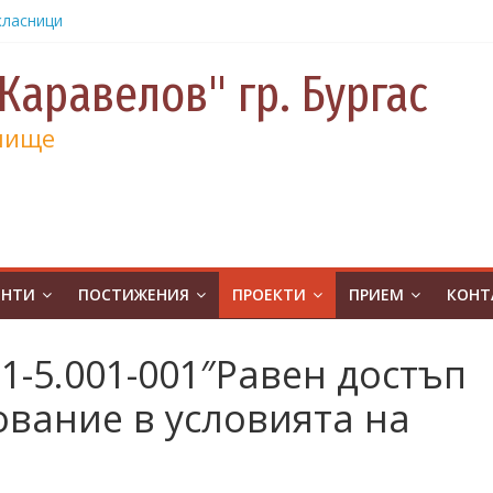
класници
от
е и 130
Каравелов" гр. Бургас
а
лище
а
учениците
чение за
ина
от
на
ЕНТИ
ПОСТИЖЕНИЯ
ПРОЕКТИ
ПРИЕМ
КОНТ
атическо
а без
-5.001-001″Равен достъп
ивя в ОУ
вание в условията на
.Бургас с
урс на
човешките