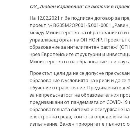
ресурси (ЦРЧР)
ОУ „Любен Каравелов“ се включи в Проек
На 12.02.2021 г. бе подписан договор за 
проект № BG05M2OP001-5.001-0001 „Равен 
между Министерство на образованието и 
управляващ орган на ОП НОИР. Проектът с
образование за интелигентен растеж“ (ОП 
чрез Европейските структурни и инвестиц
Министерството на образованието и наука
Проектът цели да не се допусне прекъсва
образование в условията на кризи и да се 
обучение от разстояние. Предвидените де
за непрекъснатост на образователния проц
предизвикани от пандемията от COVID-19 и
образователната система и осигуряване на
електронна среда, които са определени н
изпълнение. Важен приоритет е пълното о