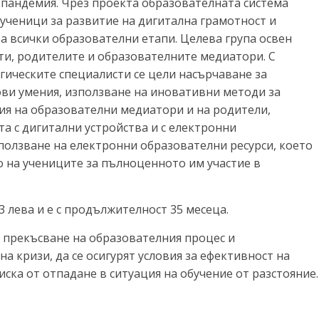
 пандемия. Чрез проекта образователната система
 ученици за развитие на дигитална грамотност и
а всички образователни етапи. Целева група освен
ти, родителите и образователните медиатори. С
гическите специалисти се цели насърчаване за
ви умения, използване на иновативни методи за
ия на образователни медиатори и на родители,
та с дигитални устройства и с електронни
ползване на електронни образователни ресурси, което
о на учениците за пълноценното им участие в
3 лева и е с продължителност 35 месеца.
е прекъсване на образователния процес и
 кризи, да се осигурят условия за ефективност на
ска от отпадане в ситуация на обучение от разстояние.