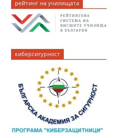
рейтинг на училищата
киберсигурност