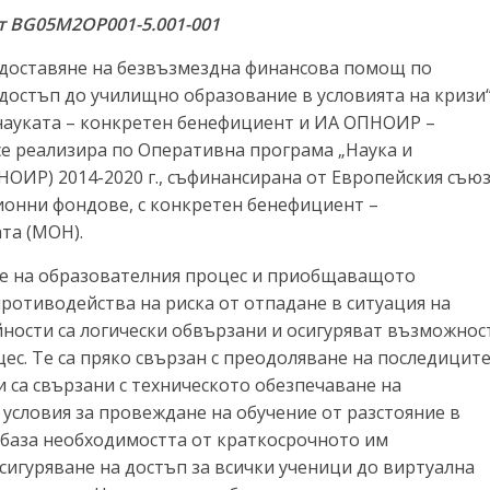
т BG05M2OP001-5.001-001
предоставяне на безвъзмездна финансова помощ по
достъп до училищно образование в условията на кризи
науката – конкретен бенефициент и ИА ОПНОИР –
е реализира по Оперативна програма „Наука и
НОИР) 2014-2020 г., съфинансирана от Европейския съю
ионни фондове, с конкретен бенефициент –
та (МОН).
не на образователния процес и приобщаващото
противодейства на риска от отпадане в ситуация на
йности са логически обвързани и осигуряват възможнос
ес. Те са пряко свързан с преодоляване на последиците
 са свързани с техническото обезпечаване на
 условия за провеждане на обучение от разстояние в
а база необходимостта от краткосрочното им
сигуряване на достъп за всички ученици до виртуална