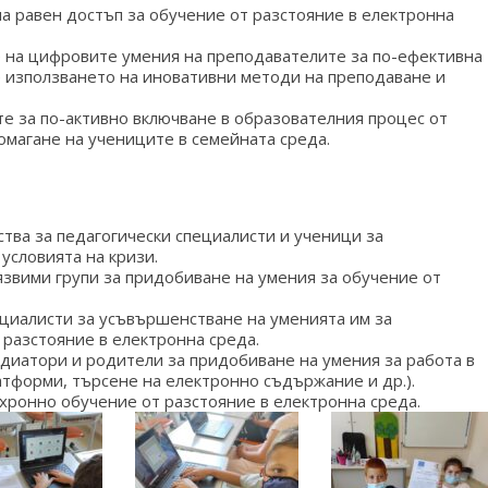
а равен достъп за обучение от разстояние в електронна
 на цифровите умения на преподавателите за по-ефективна
е използването на иновативни методи на преподаване и
е за по-активно включване в образователния процес от
омагане на учениците в семейната среда.
тва за педагогически специалисти и ученици за
условията на кризи.
язвими групи за придобиване на умения за обучение от
циалисти за усъвършенстване на уменията им за
разстояние в електронна среда.
иатори и родители за придобиване на умения за работа в
латформи, търсене на електронно съдържание и др.).
ронно обучение от разстояние в електронна среда.