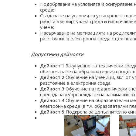
Подобряване на условията и осигуряване н
среда;
Създаване на условия за усъвършенстване
работа във виртуална среда и насърчаван
учене;
Насърчаване на мотивацията на родителит
разстояние в електронна среда с цел подп
Допустими дейности
Дейност 1
Закупуване на технически средс
обезпечаване на образователния процес в 
Дейност 2
Обучение на ученици, вкл. от у
разстояние в електронна среда.
Дейност 3
Обучение на педагогически спе
преподаване/провеждане на занимания от 
Дейност 4
Обучение на образователни мед
електронна среда (в т.ч. образователни п
Дейност 5
Подкрепа за допълнително синх