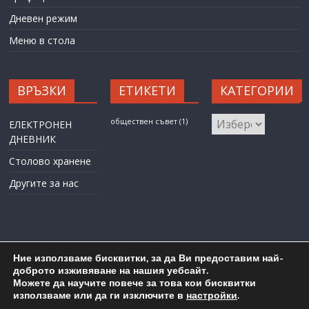
Дневен режим
Меню в стола
ВРЪЗКИ
ЕТИКЕТИ
КАТЕГОРИИ
КАТЕГОРИИ
обществен съвет
(1)
ЕЛЕКТРОНЕН
ДНЕВНИК
Столово хранене
Другите за нас
Ние използваме бисквитки, за да Ви предоставим най-
доброто изживяване на нашия уебсайт.
Можете да научите повече за това кои бисквитки
Карта на сайта
Административен достъп
използваме или да ги изключите в
настройки
.
Copyright © 2026
ОУ "Любен Каравелов" гр. Бургас
. All rights