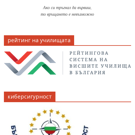
Ако си тръгнал да вървиш,
то връщането е невъзможно
рейтинг на училищата
киберсигурност