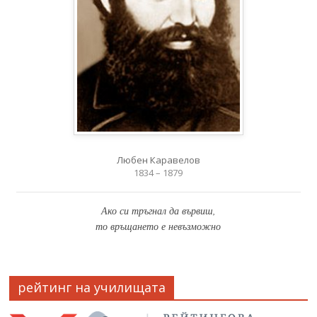
Любен Каравелов
1834 – 1879
Ако си тръгнал да вървиш,
то връщането е невъзможно
рейтинг на училищата