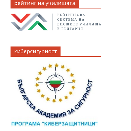
рейтинг на училищата
киберсигурност