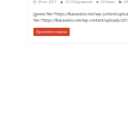
06 ян. 2017
ОУ Л.Каравелов
29 Views
об
граници“
[gview file=“https://lkaravelov.net/wp-content/upl
file=“https://lkaravelov.net/wp-content/uploads/20
Прочетете повече