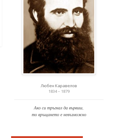
Любен Каравелов
1834 – 1879
Ако си тръгнал да вървиш,
то връщането е невъзможно