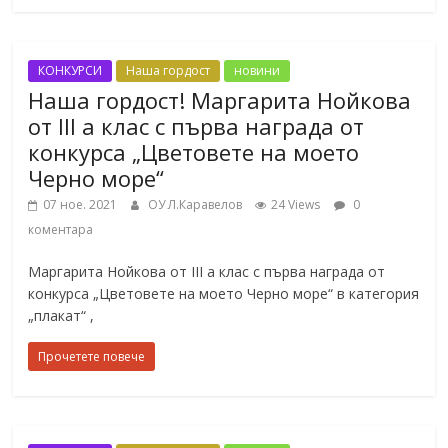
КОНКУРСИ
Наша гордост
новини
Наша гордост! Маргарита Нойкова
от III а клас с първа награда от
конкурса „Цветовете на моето
Черно море“
07 ное. 2021
ОУ Л.Каравелов
24 Views
0
коментара
Маргарита Нойкова от III а клас с първа награда от
конкурса „Цветовете на моето Черно море“ в категория
„плакат“ ,
Прочетете повече