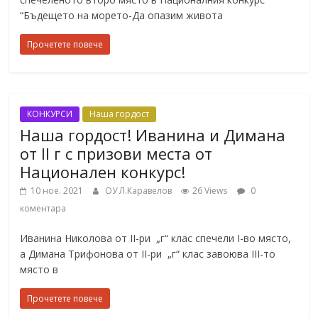
“Бъдещето на морето-Да опазим живота
Прочетете повече
КОНКУРСИ
Наша гордост
Наша гордост! Иванина и Димана
от II г с призови места от
Национален конкурс!
10 ное. 2021
ОУ Л.Каравелов
26 Views
0
коментара
Иванина Николова от II-ри „г“ клас спечели I-во място,
а Димана Трифонова от II-ри „г“ клас завоюва III-то
място в
Прочетете повече