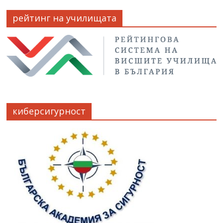
рейтинг на училищата
киберсигурност