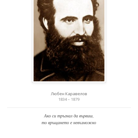
Любен Каравелов
1834 – 1879
Ако си тръгнал да вървиш,
то връщането е невъзможно