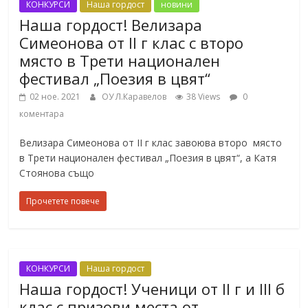
КОНКУРСИ
Наша гордост
новини
Наша гордост! Велизара
Симеонова от II г клас с второ
място в Трети национален
фестивал „Поезия в цвят“
02 ное. 2021
ОУ Л.Каравелов
38 Views
0
коментара
Велизара Симеонова от II г клас завоюва второ място
в Трети национален фестивал „Поезия в цвят“, a Катя
Стоянова също
Прочетете повече
КОНКУРСИ
Наша гордост
Наша гордост! Ученици от II г и III б
клас с призови места от