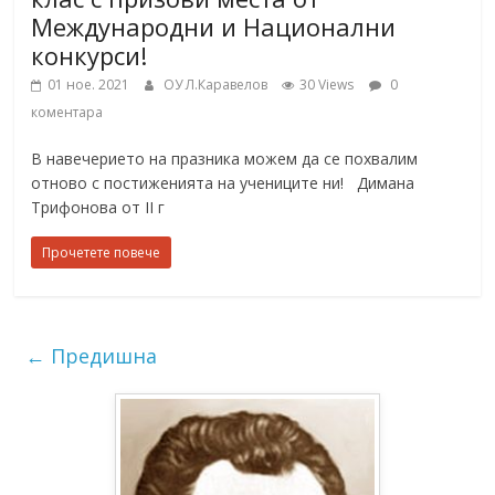
Международни и Национални
конкурси!
01 ное. 2021
ОУ Л.Каравелов
30 Views
0
коментара
В навечерието на празника можем да се похвалим
отново с постиженията на учениците ни! Димана
Трифонова от II г
Прочетете повече
← Предишна