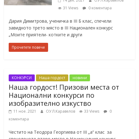
14 дек. 2021
ОУ Л.Каравелов
31 Views
0 коментара
Дария Димитрова, ученичка в III Б клас, спечели
завидното трето място в III Национален конкурс
„Моите приятели- котките и други
Прочетете повече
КОНКУРСИ
Наша гордост
новини
Наша гордост! Призови места от
Национални конкурси по
изобразително изкуство
11 ное. 2021
ОУ Л.Каравелов
33 Views
0
коментара
Честито на Теодора Георгиева от III „а“ клас за
спечеленото второ място в Националния конкурс