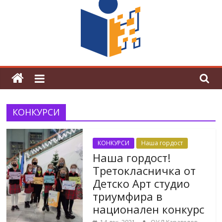
граници“
Магията на Андерсен оживя в ОУ
„Любен Каравелов“
КОНКУРСИ
КОНКУРСИ
Наша гордост
Наша гордост!
Третокласничка от
Детско Арт студио
триумфира в
национален конкурс