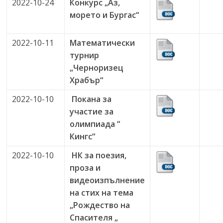
2022-10-24
Конкурс „Аз,
морето и Бургас“
2022-10-11
Математически
турнир
„Черноризец
Храбър“
2022-10-10
Покана за
участие за
олимпиада “
Кингс“
2022-10-10
НК за поезия,
проза и
видеоизпълнение
на стих на тема
„Рождество на
Спасителя „