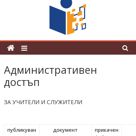
граници“
Магията на Андерсен оживя в ОУ
„Любен Каравелов“
Административен
достъп
ЗА УЧИТЕЛИ И СЛУЖИТЕЛИ
публикуван
документ
прикачен