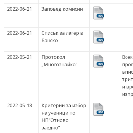
2022-06-21
Заповед комисии
2022-06-21
Списък за лагер в
Банско
2022-05-21
Протокол
Всек
„Многознайко“
про
впис
трит
и вр
изпр
2022-05-18
Критерии за избор
на ученици по
НП“Отново
заедно“