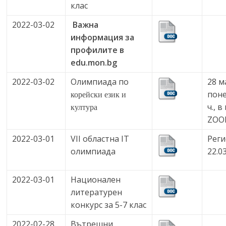
клас
2022-03-02
Важна
информация за
профилите в
edu.mon.bg
2022-03-02
Олимпиада по
28 м
поне
корейски език и
ч., 
култура
ZO
2022-03-01
VII областна IT
Реги
олимпиада
22.03
2022-03-01
Национален
литературен
конкурс за 5-7 клас
2022-02-28
Вътрешни