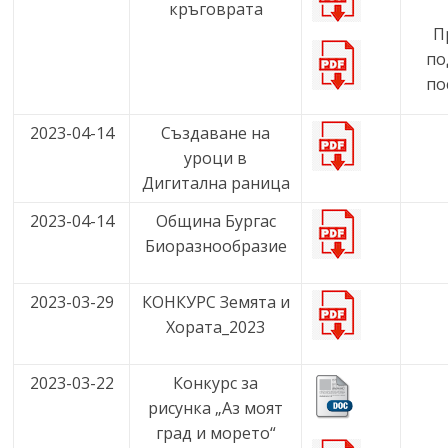
кръговрата
П
по
по
2023-04-14
Създаване на
уроци в
Дигитална раница
2023-04-14
Община Бургас
Биоразнообразие
2023-03-29
КОНКУРС Земята и
Хората_2023
2023-03-22
Конкурс за
рисунка „Аз моят
град и морето“