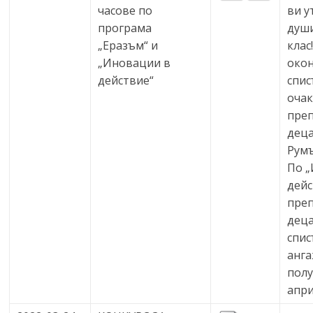
часове по
ви у
програма
души
„Еразъм“ и
клас
„Иновации в
око
действие“
спис
очак
преп
деца
Румъ
По 
дейс
преп
деца
спис
анг
полу
апри