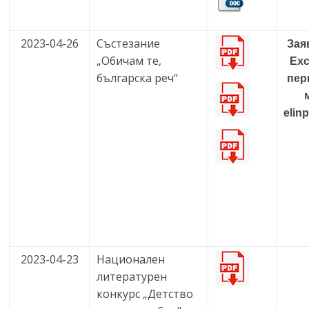
2023-04-26
Състезание
Зая
„Обичам те,
Exc
българска реч“
пер
elin
2023-04-23
Национален
литературен
конкурс „Детство