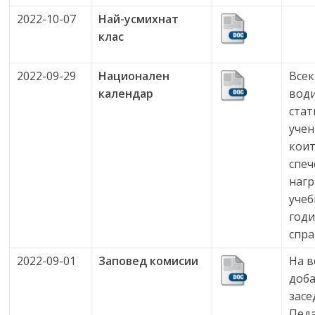
2022-10-07
Най-усмихнат
клас
2022-09-29
Национален
Всек
календар
вод
стат
учен
коит
спеч
нагр
учеб
год
спра
2022-09-01
Заповед комисии
На в
доба
засе
Педа