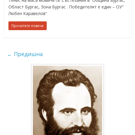
Тенис на маса момичета :Състезания в Община Бургас,
Област Бургас, Зона Бургас . Победителят е един – ОУ“
Любен Каравелов“
Прочетете повече
← Предишна