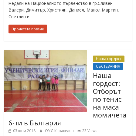
медали на Националното първенство в гр.Сливен.
Валери, Димитър, Християн, Даниел, Манол,Мартин,
Светлин и
Прочетете повече
Наша гордост
СЪСТЕЗАНИЯ
Наша
гордост:
Отборът
по тенис
на маса
момичета
6-ти в България
03 юни 2018
ОУ Л.Каравелов
23 Views