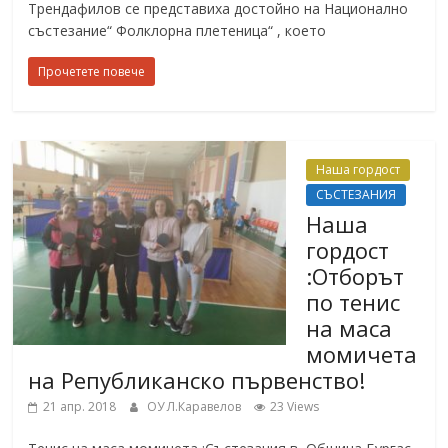
Трендафилов се представиха достойно на Национално
състезание“ Фолклорна плетеница“ , което
Прочетете повече
Наша гордост
СЪСТЕЗАНИЯ
Наша
гордост
:Отборът
по тенис
на маса
момичета
на Републиканско първенство!
21 апр. 2018
ОУ Л.Каравелов
23 Views