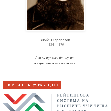
Любен Каравелов
1834 – 1879
Ако си тръгнал да вървиш,
то връщането е невъзможно
рейтинг на училищата