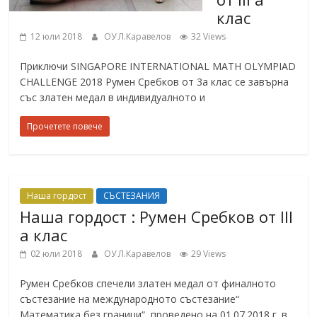
клас
12 юли 2018
ОУ Л.Каравелов
32 Views
Приключи SINGAPORE INTERNATIONAL MATH OLYMPIAD
CHALLENGE 2018 Румен Сребков от 3а клас се завърна
със златен медал в индивидуалното и
Прочетете повече
Наша гордост
СЪСТЕЗАНИЯ
Наша гордост : Румен Сребков от III
а клас
02 юли 2018
ОУ Л.Каравелов
29 Views
Румен Сребков спечели златен медал от финалното
състезание на международното състезание“
Математика без граници“, проведено на 01.07.2018 г. в