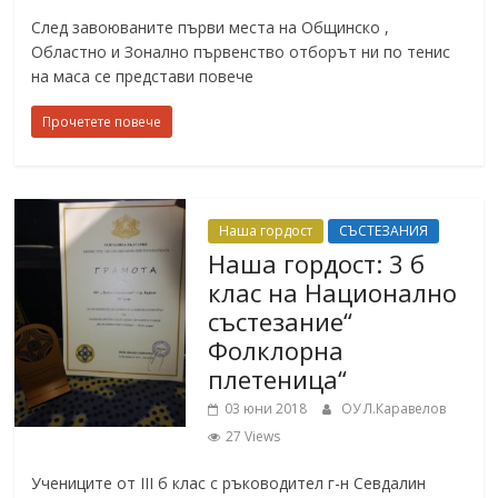
След завоюваните първи места на Общинско ,
Областно и Зонално първенство отборът ни по тенис
на маса се представи повече
Прочетете повече
Наша гордост
СЪСТЕЗАНИЯ
Наша гордост: 3 б
клас на Национално
състезание“
Фолклорна
плетеница“
03 юни 2018
ОУ Л.Каравелов
27 Views
Учениците от III б клас с ръководител г-н Севдалин