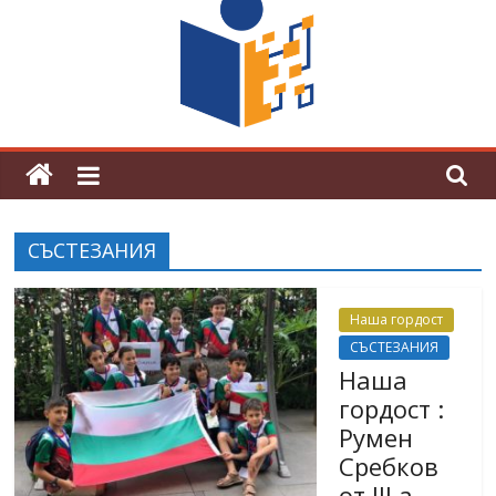
граници“
Магията на Андерсен оживя в ОУ
„Любен Каравелов“
СЪСТЕЗАНИЯ
Наша гордост
СЪСТЕЗАНИЯ
Наша
гордост :
Румен
Сребков
от III а