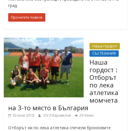
град
Прочетете повече
Наша гордост
СЪСТЕЗАНИЯ
Наша
гордост :
Отборът
по лека
атлетика
момчета
на 3-то място в България
03 юни 2018
ОУ Л.Каравелов
29 Views
Отборът ни по лека атлетика спечели бронзовите