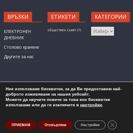
ВРЪЗКИ
ЕТИКЕТИ
КАТЕГОРИИ
КАТЕГОРИИ
обществен съвет
(1)
ЕЛЕКТРОНЕН
ДНЕВНИК
Столово хранене
Другите за нас
Ние използваме бисквитки, за да Ви предоставим най-
доброто изживяване на нашия уебсайт.
Можете да научите повече за това кои бисквитки
Карта на сайта
Административен достъп
използваме или да ги изключите в
настройки
.
Copyright © 2026
ОУ "Любен Каравелов" гр. Бургас
. All rights
reserved.
Close GDP
ПРИЕМАМ
Отхвърляне
Настройки