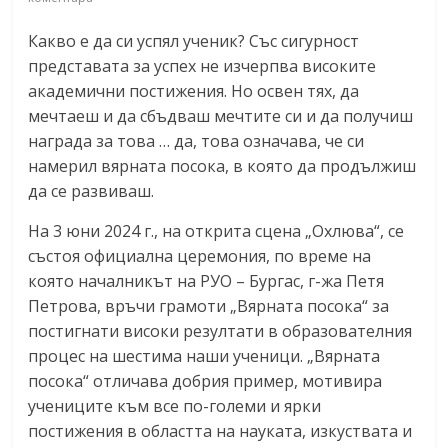
Какво е да си успял ученик? Със сигурност
представата за успех не изчерпва високите
академични постижения. Но освен тях, да
мечтаеш и да сбъдваш мечтите си и да получиш
награда за това … да, това означава, че си
намерил вярната посока, в която да продължиш
да се развиваш.
На 3 юни 2024 г., на открита сцена „Охлюва“, се
състоя официална церемония, по време на
която началникът на РУО – Бургас, г-жа Петя
Петрова, връчи грамоти „Вярната посока“ за
постигнати високи резултати в образователния
процес на шестима наши ученици. „Вярната
посока“ отличава добрия пример, мотивира
учениците към все по-големи и ярки
постижения в областта на науката, изкуствата и