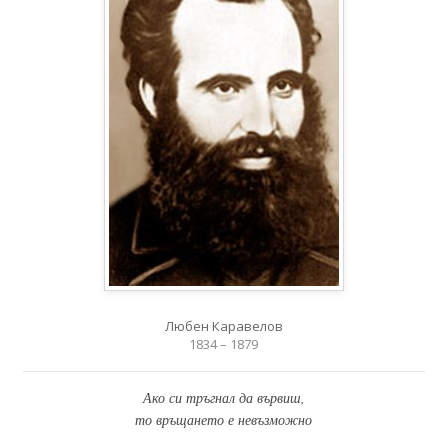
Любен Каравелов
1834 – 1879
Ако си тръгнал да вървиш,
то връщането е невъзможно