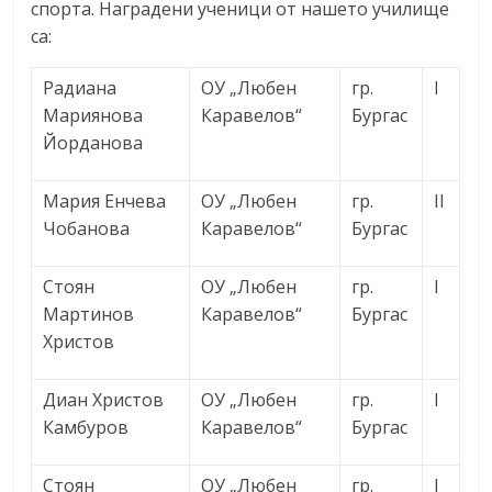
спорта. Наградени ученици от нашето училище
са:
Радиана
ОУ „Любен
гр.
I
Мариянова
Каравелов“
Бургас
Йорданова
Мария Енчева
ОУ „Любен
гр.
II
Чобанова
Каравелов“
Бургас
Стоян
ОУ „Любен
гр.
I
Мартинов
Каравелов“
Бургас
Христов
Диан Христов
ОУ „Любен
гр.
I
Камбуров
Каравелов“
Бургас
Стоян
ОУ „Любен
гр.
I