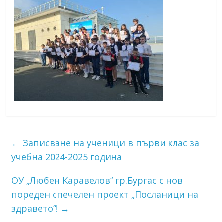
←
Записване на ученици в първи клас за
учебна 2024-2025 година
ОУ „Любен Каравелов“ гр.Бургас с нов
пореден спечелен проект „Посланици на
здравето”!
→