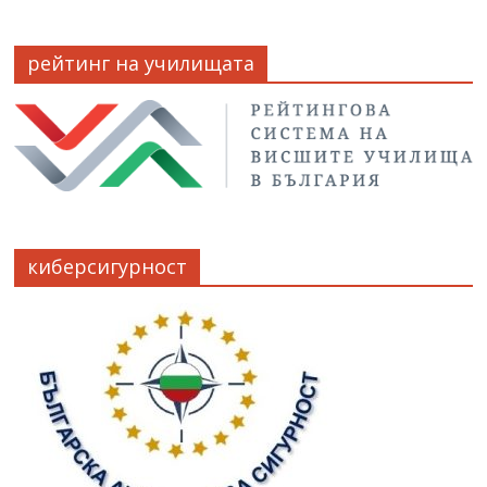
рейтинг на училищата
киберсигурност