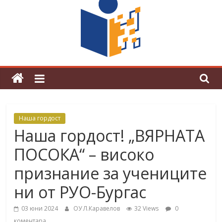
граници“
Магията на Андерсен оживя в ОУ
„Любен Каравелов“
Наша гордост
Наша гордост! „ВЯРНАТА
ПОСОКА“ – високо
признание за учениците
ни от РУО-Бургас
03 юни 2024
ОУ Л.Каравелов
32 Views
0
коментара