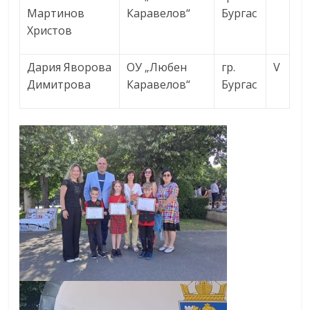
Мартинов
Каравелов“
Бургас
Христов
Дария Яворова
ОУ „Любен
гр.
V
Димитрова
Каравелов“
Бургас