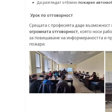
Да разгледат отблизо
пожарен автомо
Урок по отговорност
Срещата с професията даде възможност 
огромната отговорност
, която носи раб
за повишаване на информираността и пр
пожари.