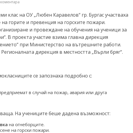
 коментара
дми клас на ОУ „Любен Каравелов“ гр. Бургас участваха
 на горите и превенция на горските пожари.
рганизиране и провеждане на обучения на ученици за
и“. В проекта участие взима главна дирекция
лението“ при Министерство на вътрешните работи.
 Регионалната дирекция в местността „Върли бряг“.
окласниците се запознаха подробно с:
предприемат в случай на пожар, авария или друга
ваща. На учениците беше дадена възможност:
вка
на огнеборците.
асене на горски пожари.