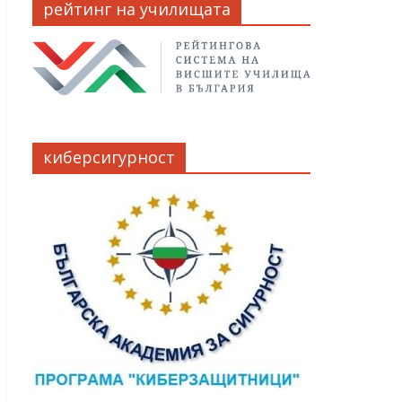
рейтинг на училищата
киберсигурност