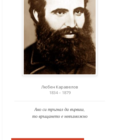
Любен Каравелов
1834 – 1879
Ако си тръгнал да вървиш,
то връщането е невъзможно