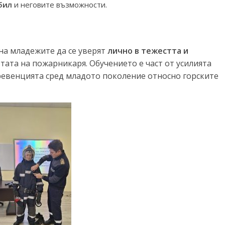
бил
и неговите възможности.
на младежите да се уверят
лично в тежестта и
отата на пожарникаря. Обучението е част от усилията
евенцията сред младото поколение относно горските