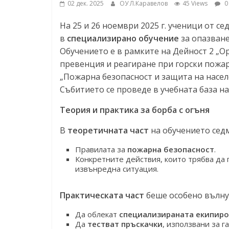
02 дек. 2025
ОУ Л.Каравелов
45 Views
0
На 25 и 26 ноември 2025 г. ученици от се
в
специализирано обучение
за опазване
Обучението е в рамките на Дейност 2 „О
превенция и реагиране при горски пожар
„Пожарна безопасност и защита на насе
Събитието се проведе в учебната база на
Теория и практика за борба с огъня
В
теоретичната част
на обучението седм
Правилата за
пожарна безопасност
.
Конкретните действия, които трябва да 
извънредна ситуация.
Практическата част
беше особено вълну
Да облекат
специализираната екипиро
Да
тестват пръскачки
, използвани за г