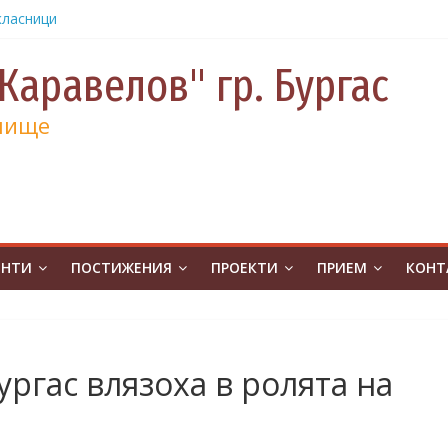
.Бургас с
урс на
човешките
Каравелов" гр. Бургас
класници
от
лище
е и 130
а
а
учениците
чение за
ЕНТИ
ПОСТИЖЕНИЯ
ПРОЕКТИ
ПРИЕМ
КОНТ
ина
от
на
атическо
ургас влязоха в ролята на
а без
ивя в ОУ