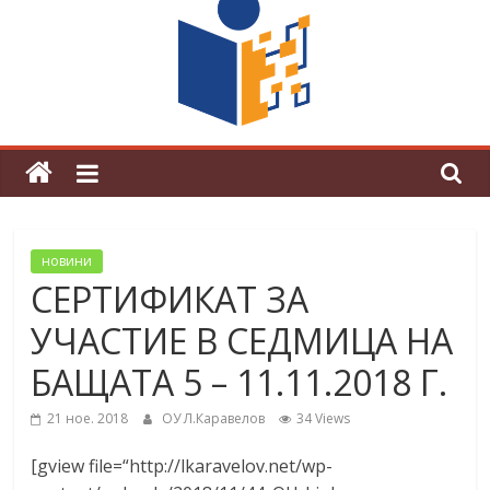
поредна награда от конкурс на
център за развитие на човешките
ресурси (ЦРЧР)
новини
СЕРТИФИКАТ ЗА
УЧАСТИЕ В СЕДМИЦА НА
БАЩАТА 5 – 11.11.2018 Г.
21 ное. 2018
ОУ Л.Каравелов
34 Views
[gview file=“http://lkaravelov.net/wp-