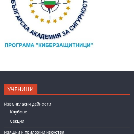
УЧЕНИЦИ
Извънкласни дейности
Клубове
Секции
Изящни и приложни изкуства