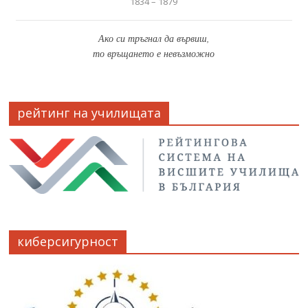
1834 – 1879
Ако си тръгнал да вървиш,
то връщането е невъзможно
рейтинг на училищата
киберсигурност