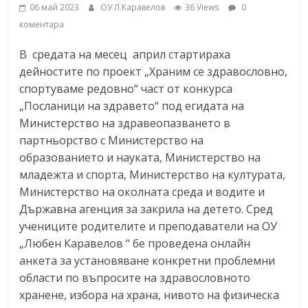
06 май 2023
ОУ Л.Каравелов
36 Views
0
коментара
В средата на месец април стартираха
дейностите по проект „Храним се здравословно,
спортуваме редовно“ част от конкурса
„Посланици на здравето“ под егидата на
Министерство на здравеопазването в
партньорство с Министерство на
образованието и науката, Министерство на
младежта и спорта, Министерство на културата,
Министерство на околната среда и водите и
Държавна агенция за закрила на детето. Сред
учениците родителите и преподаватели на ОУ
„Любен Каравелов “ бе проведена онлайн
анкета за установяване конкретни проблемни
области по въпросите на здравословното
хранене, избора на храна, нивото на физическа