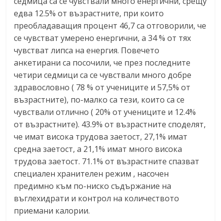
седмица са се чувствали много енергични, срещу
едва 12.5% от възрастните, при които
преобладаващия процент 46,7 са отговорили, че
се чувстват умерено енергични, а 34 % от тях
чувстват липса на енергия. Повечето
анкетирани са посочили, че през последните
четири седмици са се чувствали много добре
здравословно ( 78 % от учениците и 57,5% от
възрастните), по-малко са тези, които са се
чувствали отлично ( 20% от учениците и 12.4%
от възрастните). 43.9% от възрастните споделят,
че имат висока трудова заетост, 27,1% имат
средна заетост, а 21,1% имат много висока
трудова заетост. 71.1% от възрастните спазват
специален хранителен режим , насочен
предимно към по-ниско съдържание на
въглехидрати и контрол на количеството
приемани калории.