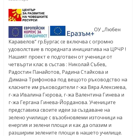
ОУ „Любен
Каравелов“ гр.Бургас се включва с огромно
удоволствие в поредната инициатива на ЦРЧР !
Нашият проект е подготвен от ученици от
четвърти клас в състав : Николай Събев,
Радостин Панайотов, Радина Стайкова и
Димана Трифонова под вещото ръководство на
класните им ръководители г-жа Вяра Алексиева,
г-жа Ивалина Гюрова, г-жа Валентина Гинева и
г-жа Гергана Гинева-Йорданова. Учениците
представиха своите идеи за създаване на
зелено училище с възобновяеми източници на
енергия и зелени площи и как да опазим и
разширим зелените площи в нашето училище.