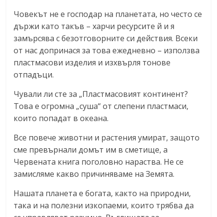
Човекът не е господар на планетата, но често се
държи като такъв – харчи ресурсите й и я
замърсява с безотговорните си действия. Всеки
от нас допринася за това ежедневно – използва
пластмасови изделия и изхвърля тонове
отпадъци.
Чували ли сте за „Пластмасовият континент?
Това е огромна „суша“ от слепени пластмаси,
които попадат в океана.
Все повече животни и растения умират, защото
сме превърнали домът им в сметище, а
Червената книга поголовно нараства. Не се
замисляме какво причиняваме на Земята.
Нашата планета е богата, както на природни,
така и на полезни изкопаеми, които трябва да