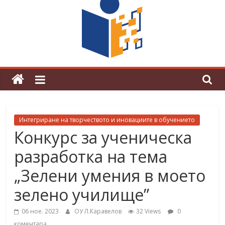
граници“
Магията на Андерсен оживя в ОУ
„Любен Каравелов“
Интегриране на творчеството и иновациите в обучението
Конкурс за ученическа
разработка на тема
„Зелени умения в моето
зелено училище”
06 ное. 2023
ОУ Л.Каравелов
32 Views
0
коментара