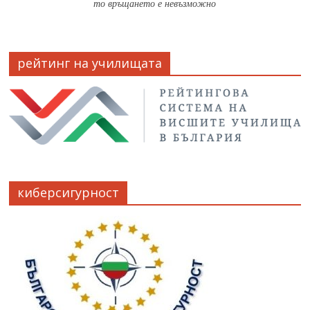
то връщането е невъзможно
рейтинг на училищата
киберсигурност