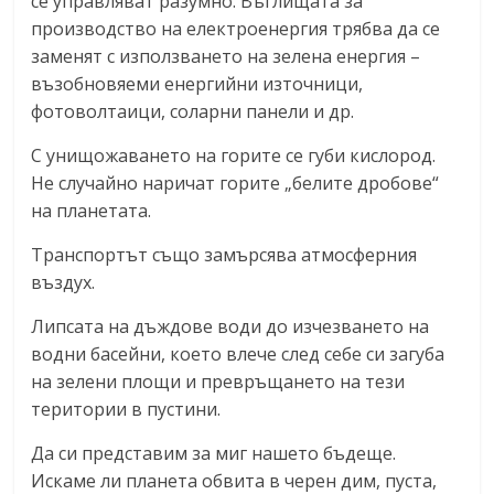
се управляват разумно. Въглищата за
производство на електроенергия трябва да се
заменят с използването на зелена енергия –
възобновяеми енергийни източници,
фотоволтаици, соларни панели и др.
С унищожаването на горите се губи кислород.
Не случайно наричат горите „белите дробове“
на планетата.
Транспортът също замърсява атмосферния
въздух.
Липсата на дъждове води до изчезването на
водни басейни, което влече след себе си загуба
на зелени площи и превръщането на тези
територии в пустини.
Да си представим за миг нашето бъдеще.
Искаме ли планета обвита в черен дим, пуста,