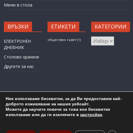
Меню в стола
ВРЪЗКИ
ЕТИКЕТИ
КАТЕГОРИИ
КАТЕГОРИИ
обществен съвет
(1)
ЕЛЕКТРОНЕН
ДНЕВНИК
Столово хранене
Другите за нас
Ние използваме бисквитки, за да Ви предоставим най-
доброто изживяване на нашия уебсайт.
Можете да научите повече за това кои бисквитки
Карта на сайта
Административен достъп
използваме или да ги изключите в
настройки
.
Copyright © 2026
ОУ "Любен Каравелов" гр. Бургас
. All rights
reserved.