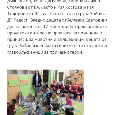
Диян Янков, Тони Даскалова, Карина и Сияна
Стоянови от IIA, както и Рая Костова и Рая
Тодорова от IIГ клас бяха гости на група Зайче в
ДГ Радост . Заедно децата отбелязаха Световния
ден на четенето- 17. Ноември. Второкласниците
прочетоха интересни приказки за принцове и
принцеси, за животни и вълшебници. Децата от
група Зайче изненадаха своите гости с гатанки и
главоблъсканици за приказни герои.