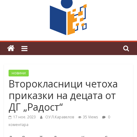
граници“
Магията на Андерсен оживя в ОУ
„Любен Каравелов“
новини
Второкласници четоха
приказки на децата от
ДГ „Радост“
17 ное. 2023
ОУ Л.Каравелов
35 Views
0
коментара