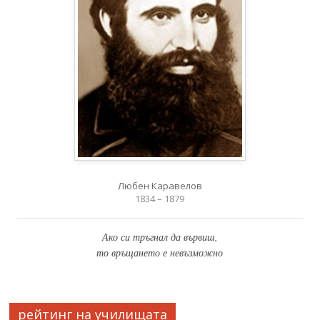
Любен Каравелов
1834 – 1879
Ако си тръгнал да вървиш,
то връщането е невъзможно
рейтинг на училищата