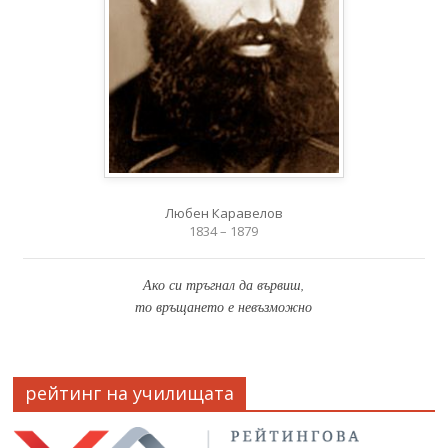
Любен Каравелов
1834 – 1879
Ако си тръгнал да вървиш,
то връщането е невъзможно
рейтинг на училищата