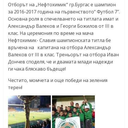
Отборът на „Нефтохимик“ гр.Бургас е шампион
за 2016-2017 година на първенството“ Футбол 7″.
Основна роля в спечелването на титлата имат и
Александър Валеков и Георги Божилов от III в
клас. На церемония по време на мача
Нефтохимик- Славия шампионската титла бе
връчена на капитана на отбора Александър
Валеков от III в клас. Треньорът на отбора Иван
Дончев споделя, че и двамата млади надежди
ги чака бляскаво бъдеще!
Честито, момчета и още победи на зеления
терен!