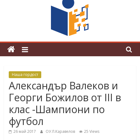
граници“
Магията на Андерсен оживя в ОУ
„Любен Каравелов“
Наша гордост
Александър Валеков и
Георги Божилов от III в
клас -Шампиони по
футбол
26 май 2017
ОУ Л.Каравелов
25 Views