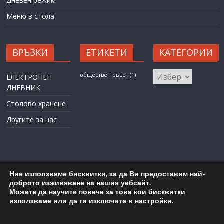
Дневен режим
Меню в стола
ВРЪЗКИ
ЕТИКЕТИ
КАТЕГОРИИ
КАТЕГОРИИ
обществен съвет
(1)
ЕЛЕКТРОНЕН
ДНЕВНИК
Столово хранене
Другите за нас
Ние използваме бисквитки, за да Ви предоставим най-
доброто изживяване на нашия уебсайт.
Можете да научите повече за това кои бисквитки
Карта на сайта
Административен достъп
използваме или да ги изключите в
настройки
.
Copyright © 2026
ОУ "Любен Каравелов" гр. Бургас
. All rights
reserved.