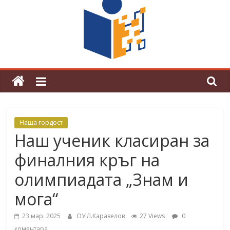
граници“
Магията на Андерсен оживя в ОУ
„Любен Каравелов“
Наша гордост
Наш ученик класиран за
финалния кръг на
олимпиадата „Знам и
мога“
23 мар. 2025
ОУ Л.Каравелов
27 Views
0
коментара