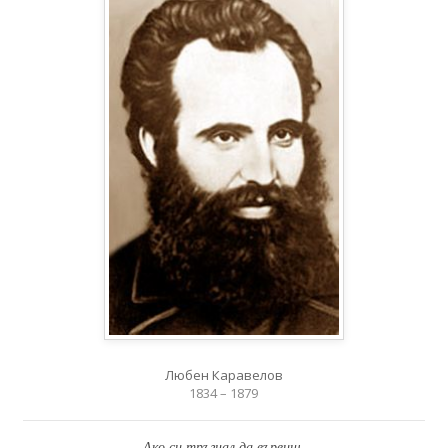
Любен Каравелов
1834 – 1879
Ако си тръгнал да вървиш,