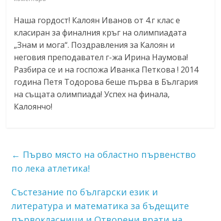
Наша гордост! Калоян Иванов от 4.г клас е
класиран за финалния кръг на олимпиадата
„Знам и мога“. Поздравления за Калоян и
неговия преподавател г-жа
Ирина Наумова
!
Разбира се и на госпожа
Иванка Петкова
! 2014
година
Петя Тодорова
беше първа в България
на същата олимпиада! Успех на финала,
Калоянчо!
←
Първо място на областно първенство
по лека атлетика!
Състезание по български език и
литература и математика за бъдещите
първокласници и Отворени врати на