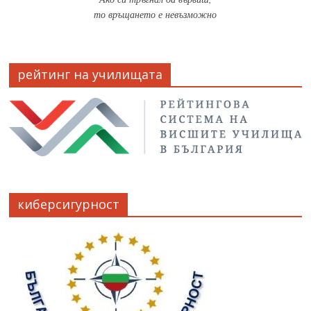
то връщането е невъзможно
рейтинг на училищата
киберсигурност