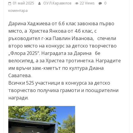
01 май 2025
ОУ Л.Каравелов
22 Views
0
коментара
Дарина Хаджиева от 6.б клас завоюва първо
място, а Христеа Янкова от 4.б клас, с
ръководител г-жа Павлин Иванова, спечели
второ място на конкурс за детско творчество
„Флора 2025“. Наградата за Дарина бе
велосипед, а за Христеа тротинетка. Наградите
им връчи зам.-кметът по култура Диана
Саватева.
Всички 525 участници в конкурса за детско
творчество получиха грамоти и поощрителни
награди.