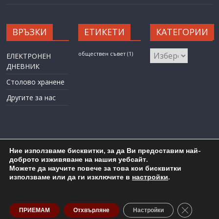
ВРЪЗКИ
ЕТИКЕТИ
КАТЕГОРИИ
КАТЕГОРИИ
обществен съвет
(1)
ЕЛЕКТРОНЕН
ДНЕВНИК
Столово хранене
Другите за нас
Ние използваме бисквитки, за да Ви предоставим най-
доброто изживяване на нашия уебсайт.
Можете да научите повече за това кои бисквитки
Карта на сайта
Административен достъп
използваме или да ги изключите в
настройки
.
Copyright © 2026
ОУ "Любен Каравелов" гр. Бургас
. All rights
reserved.
Close GDP
ПРИЕМАМ
Отхвърляне
Настройки