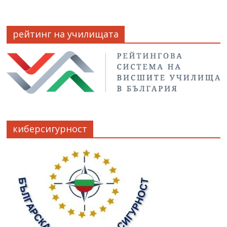
рейтинг на училищата
киберсигурност