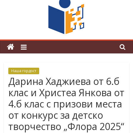
граници“
Магията на Андерсен оживя в ОУ
„Любен Каравелов“
Наша гордост
Дарина Хаджиева от 6.б
клас и Христеа Янкова от
4.б клас с призови места
от конкурс за детско
творчество „Флора 2025“