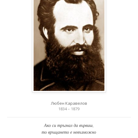
Любен Каравелов
1834 – 1879
Ако си тръгнал да вървиш,
то връщането е невъзможно