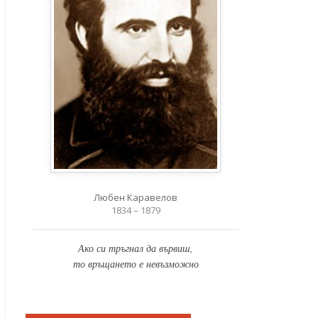
Любен Каравелов
1834 – 1879
Ако си тръгнал да вървиш,
то връщането е невъзможно