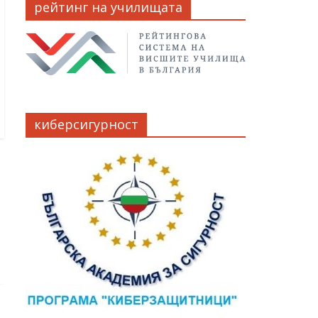
рейтинг на училищата
киберсигурност