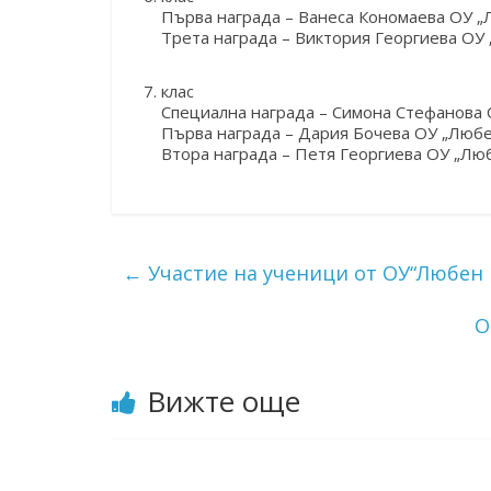
Първа награда – Ванеса Кономаева ОУ „Л
Трета награда – Виктория Георгиева ОУ 
клас
Специална награда – Симона Стефанова 
Първа награда – Дария Бочева ОУ „Любен
Втора награда – Петя Георгиева ОУ „Люб
←
Участие на ученици от ОУ“Любен 
О
Вижте още