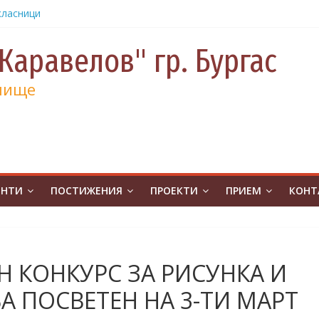
класници
от
е и 130
Каравелов" гр. Бургас
а
лище
а
учениците
чение за
ина
от
на
ЕНТИ
ПОСТИЖЕНИЯ
ПРОЕКТИ
ПРИЕМ
КОНТ
атическо
а без
ивя в ОУ
 КОНКУРС ЗА РИСУНКА И
.Бургас с
А ПОСВЕТЕН НА 3-ТИ МАРТ
урс на
човешките