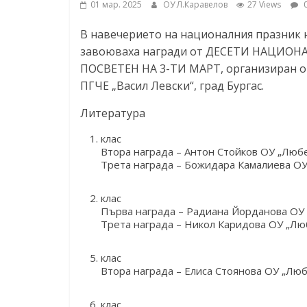
01 мар. 2025
ОУ Л.Каравелов
27 Views
0
ресурси (ЦРЧР)
В навечерието на националния празник н
завоюваха награди от ДЕСЕТИ НАЦИОН
ПОСВЕТЕН НА 3-ТИ МАРТ, организиран от
ПГЧЕ „Васил Левски“, град Бургас.
Литература
клас
Втора награда – Антон Стойков ОУ „Любе
Трета награда – Божидара Камалиева ОУ 
клас
Първа награда – Радиана Йорданова ОУ 
Трета награда – Никол Каридова ОУ „Люб
клас
Втора награда – Елиса Стоянова ОУ „Люб
клас