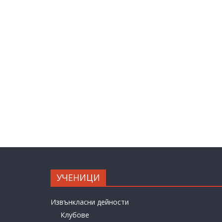
УЧЕНИЦИ
Извънкласни дейности
Клубове