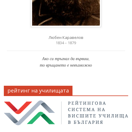
Любен Каравелов
1834 – 1879
Ако си тръгнал да вървиш,
то връщането е невъзможно
рейтинг на училищата