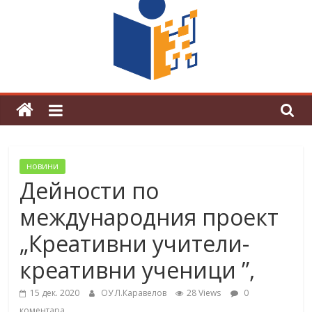
граници“
Магията на Андерсен оживя в ОУ
„Любен Каравелов“
новини
Дейности по
международния проект
„Креативни учители-
креативни ученици ”,
15 дек. 2020
ОУ Л.Каравелов
28 Views
0
коментара