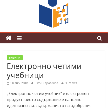
поредна награда от конкурс на
център за развитие на човешките
ресурси (ЦРЧР)
новини
Електронно четими
учебници
18 апр. 2018
ОУ Л.Каравелов
35 Views
„Електронно четим учебник” е електронен
продукт, чието съдържание е напълно
идентично със съдържанието на одобрения