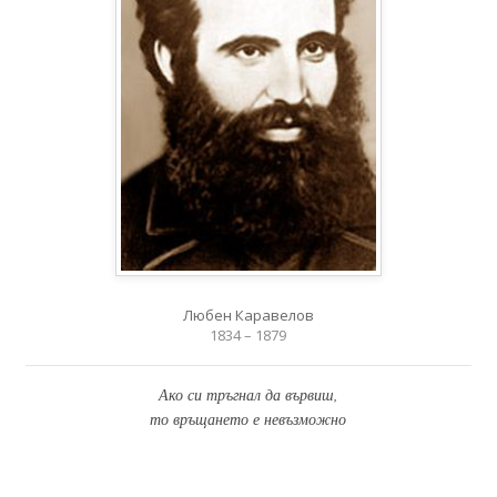
Любен Каравелов
1834 – 1879
Ако си тръгнал да вървиш,
то връщането е невъзможно