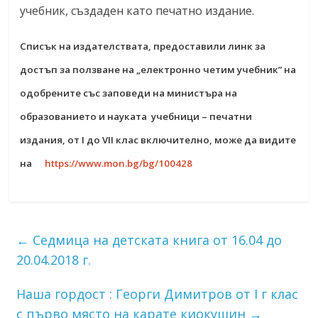
учебник, създаден като печатно издание.
Списък на издателствата, предоставили линк за
достъп за ползване на „електронно четим учебник” на
одобрените със заповеди на министъра на
образованието и науката учебници – печатни
издания, от I до VII клас включително, може да видите
на
https://www.mon.bg/bg/100428
←
Седмица на детската книга от 16.04 до
20.04.2018 г.
Наша гордост : Георги Димитров от I г клас
с първо място на карате киокушин
→