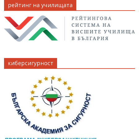
рейтинг на училищата
киберсигурност