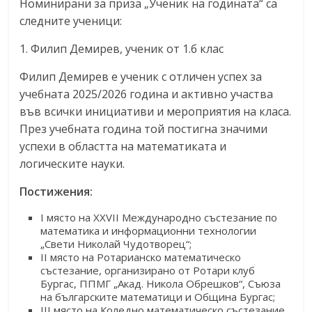
Номинирани за приза „Ученик на годината“ са
следните ученици:
1. Филип Демирев, ученик от 1.б клас
Филип Демирев е ученик с отличен успех за
учебната 2025/2026 година и активно участва
във всички инициативи и мероприятия на класа.
През учебната година той постигна значими
успехи в областта на математиката и
логическите науки.
Постижения:
I място на XXVII Международно състезание по
математика и информационни технологии
„Свети Николай Чудотворец“;
II място на Ротарианско математическо
състезание, организирано от Ротари клуб
Бургас, ППМГ „Акад. Никола Обрешков“, Съюза
на българските математици и Община Бургас;
III място на Коледно математическо състезание,