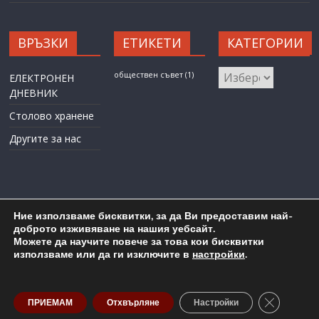
ВРЪЗКИ
ЕТИКЕТИ
КАТЕГОРИИ
КАТЕГОРИИ
обществен съвет
(1)
ЕЛЕКТРОНЕН
ДНЕВНИК
Столово хранене
Другите за нас
Ние използваме бисквитки, за да Ви предоставим най-
доброто изживяване на нашия уебсайт.
Можете да научите повече за това кои бисквитки
Карта на сайта
Административен достъп
използваме или да ги изключите в
настройки
.
Copyright © 2026
ОУ "Любен Каравелов" гр. Бургас
. All rights
reserved.
Close GDP
ПРИЕМАМ
Отхвърляне
Настройки