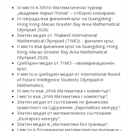
III място в XXVIII Математически турнир
„Академик Кирил Попов“ – отборно класиране;
III награда във финалния кръг на Guangdong-
Hong Kong-Macao Greater Bay Area Mathematical
Olympiad 2026;
Златен медал от Thailand International
Mathematical Olympiad (TIMO) – финален кръг;
II място във финалния кръг на Guangdong-Hong
Kong-Macao Greater Bay Area Mathematical
Olympiad 2026;
Сребърен медал от TIMO – квалификационен
кръг;
II място и сребърен медал от International Round
of Future Intelligence Students Olympiad in
Mathematics;
III място във „VIVA Математика с компютър“;
I място във „VIVA Математика с компютър“;
Златен медал от състезание по финансова
грамотност на Сдружение „Европейско кенгуру“;
Златен медал от математическо състезание
„Българско кенгуру“;
Златен медал в „Математика без граници“;
I място в Ротариански математически празници –