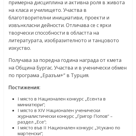
примерна дисциплина и активна роля в живота
на класа и училището. Участва в
благотворителни инициативи, проекти и
извънкласни дейности. Отличава се с ярки
творчески способности в областта на
литературата, изобразителното и танцовото
изкуство.
Получава за поредна година награда от кмета
на Община Бургас. Участва и в ученически обмен
по програма „Еразъм+“ в Турция.
Постижения:
I място в Национален конкурс „Есента в
миниатюри“;
I място в XIV Национален ученически
журналистически конкурс „Григор Попов“ –
раздел „Есе“;
I място във II Национален конкурс „Усукано по
мартенски“;