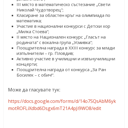
III място в математическо състезание „Свети
Николай Чудотворец“;
Класиране за областен кръг на олимпиада по
математика;
Участие в национални конкурси с Детски хор
„Милка Стоева“;
II място на Национален конкурс „Гласът на
родината“ с вокална група „Усмивка“;
Поощрителна награда в XXIII конкурс за млади
изпълнители – гр. Пловдив;
Активно участие в училищни и извънучилищни
концерти;
Поощрителна награда от конкурса „За Ран
Босилек – с обич!“.
Може да гласувате тук:
https://docs.google.com/forms/d/14o7SQsAbM6yk
motROFLiXdbd6Dsgx6mT21A4pJi9WO8/edit