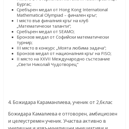
Бургас;
Сребърен медал от Hong Kong International
Mathematical Olympiad – финален кръг;
I място във финалния кръг на клуб
„Математически таланти“;
Сребърен медал от SEAMO;
Бронзов медал от Софийски математически
турнир;
III място в конкурс „Моята любима задача“;
Бронзов медал от националния кръг на FISO;
II място на XXVII Международно състезание
„Свети Николай Чудотворец“
4. Божидара Караманлиева, ученик от 2,бклас
Божидара Камалиева е отговорен, амбициозен
и целеустремен ученик. Участва активно в
училищни и извънучилищни инициативи и