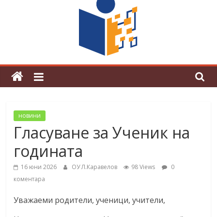
граници“
Магията на Андерсен оживя в ОУ
„Любен Каравелов“
новини
Гласуване за Ученик на
годината
16 юни 2026
ОУ Л.Каравелов
98 Views
0
коментара
Уважаеми родители, ученици, учители,