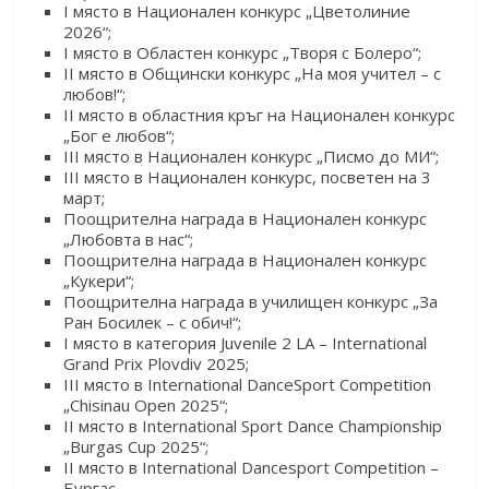
I място в Национален конкурс „Цветолиние
2026“;
I място в Областен конкурс „Творя с Болеро“;
II място в Общински конкурс „На моя учител – с
любов!“;
II място в областния кръг на Национален конкурс
„Бог е любов“;
III място в Национален конкурс „Писмо до МИ“;
III място в Национален конкурс, посветен на 3
март;
Поощрителна награда в Национален конкурс
„Любовта в нас“;
Поощрителна награда в Национален конкурс
„Кукери“;
Поощрителна награда в училищен конкурс „За
Ран Босилек – с обич!“;
I място в категория Juvenile 2 LA – International
Grand Prix Plovdiv 2025;
III място в International DanceSport Competition
„Chisinau Open 2025“;
II място в International Sport Dance Championship
„Burgas Cup 2025“;
II място в International Dancesport Competition –
Бургас.