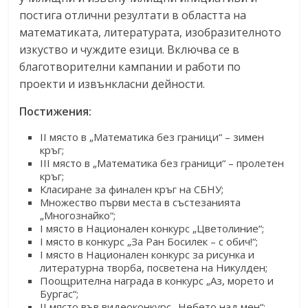
постига отлични резултати в областта на
математиката, литературата, изобразителното
изкуство и чуждите езици. Включва се в
благотворителни кампании и работи по
проекти и извънкласни дейности.
Постижения:
II място в „Математика без граници“ – зимен
кръг;
III място в „Математика без граници“ – пролетен
кръг;
Класиране за финален кръг на СБНУ;
Множество първи места в състезанията
„Многознайко“;
I място в Национален конкурс „Цветолиние“;
I място в конкурс „За Ран Босилек – с обич!“;
I място в Национален конкурс за рисунка и
литературна творба, посветена на Никулден;
Поощрителна награда в конкурс „Аз, морето и
Бургас“;
II място във видеоконкурс „Небето над мен“;