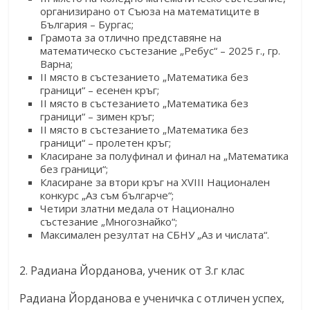
организирано от Съюза на математиците в
България – Бургас;
Грамота за отлично представяне на
математическо състезание „Ребус“ – 2025 г., гр.
Варна;
II място в състезанието „Математика без
граници“ – есенен кръг;
II място в състезанието „Математика без
граници“ – зимен кръг;
II място в състезанието „Математика без
граници“ – пролетен кръг;
Класиране за полуфинал и финал на „Математика
без граници“;
Класиране за втори кръг на XVIII Национален
конкурс „Аз съм българче“;
Четири златни медала от Национално
състезание „Многознайко“;
Максимален резултат на СБНУ „Аз и числата“.
2. Радиана Йорданова, ученик от 3.г клас
Радиана Йорданова е ученичка с отличен успех,