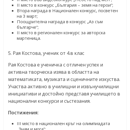
II място в конкурс „България – земя на герои“;
Втора награда в Национален конкурс, посветен
на 3 март;
Поощрителна награда в конкурс „Аз съм
българче“;
II място в регионален конкурс за авторска
мартеница.
5. Рая Костова, ученик от 4.в клас
Рая Костова е ученичка с отличен успех и
активна творческа изява в областта на
математиката, музиката и сценичните изкуства.
Участва активно в училищни и извънучилищни
инициативи и достойно представя училището в
национални конкурси и състезания.
Постижения:
III място в национален кръг на олимпиадата
„Знам и мога“;