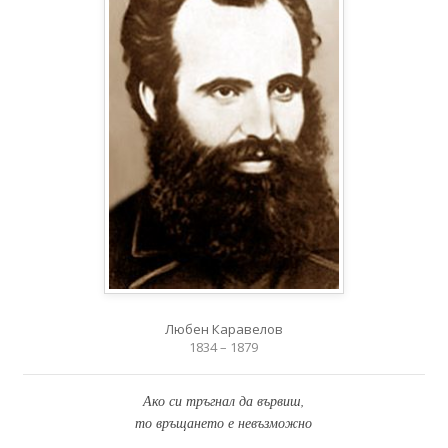
Любен Каравелов
1834 – 1879
Ако си тръгнал да вървиш,
то връщането е невъзможно