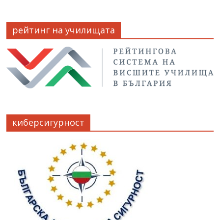
рейтинг на училищата
киберсигурност