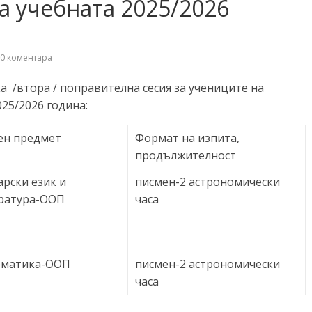
а учебната 2025/2026
0 коментара
 /втора / поправителна сесия за учениците на
25/2026 година:
ен предмет
Формат на изпита,
продължителност
арски език и
писмен-2 астрономически
ратура-ООП
часа
матика-ООП
писмен-2 астрономически
часа