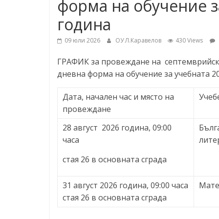
форма на обучение з
ресурси (ЦРЧР)
година
09 юли 2026
ОУ Л.Каравелов
430 Views
ГРАФИК за провеждане на септемврийска
дневна форма на обучение за учебната 20
Дата, начален час и място на
Учеб
провеждане
28 август 2026 година, 09:00
Бълг
часа
лите
стая 26 в основната сграда
31 август 2026 година, 09:00 часа
Мате
стая 26 в основната сграда