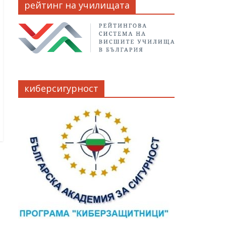
рейтинг на училищата
киберсигурност