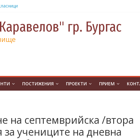
класници
от
е и 130
Каравелов" гр. Бургас
а
лище
а
учениците
чение за
ина
от
на
ЕНТИ
ПОСТИЖЕНИЯ
ПРОЕКТИ
ПРИЕМ
КОНТ
атическо
а без
ивя в ОУ
е на септемврийска /втора
.Бургас с
я за учениците на дневна
урс на
човешките