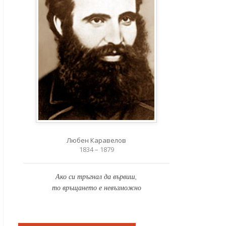
Любен Каравелов
1834 – 1879
Ако си тръгнал да вървиш,
то връщането е невъзможно