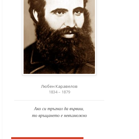
Любен Каравелов
1834 – 1879
Ако си тръгнал да вървиш,
то връщането е невъзможно