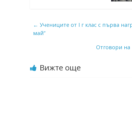
←
Учениците от I г клас с първа наг
май“
Отговори на 
Вижте още