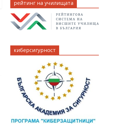
рейтинг на училищата
киберсигурност