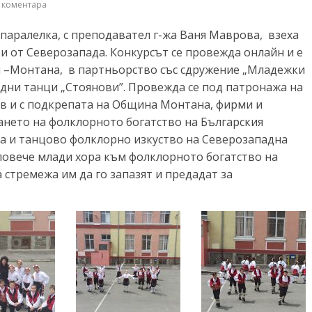
 коментара
паралелка, с преподавател г-жа Ваня Маврова, взеха
ви от Северозапада. Конкурсът се провежда онлайн и е
 –Монтана, в партньорство със сдружение „Младежки
дни танци „Стоянови”. Провежда се под патронажа на
в и с подкрепата на Община Монтана, фирми и
ането на фолклорното богатство на Българския
ра и танцово фолклорно изкуство на Северозападна
 повече млади хора към фолклорното богатство на
 стремежа им да го запазят и предадат за