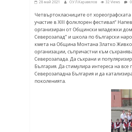
28 май 2021
ОУ Л.Каравелов
32 Views
0
ресурси (ЦРЧР)
Четвъртокласниците от хореографската 
участие в XIII фолклорен фестивал“ Напе
организиран от Общински младежки дом
Северозапад” и школа по български наро
кмета на Община Монтана Златко Живко
организации, съпричастни към съхраняв
Северозапада. Да съхрани и популяризи
България. Да стимулира интереса на все
Северозападна България и да катализира
поколенията.