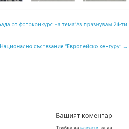
рада от фотоконкурс на тема“Аз празнувам 24-ти
Национално състезание “Европейско кенгуру”
→
Вашият коментар
Трябва да
влезете
, за да