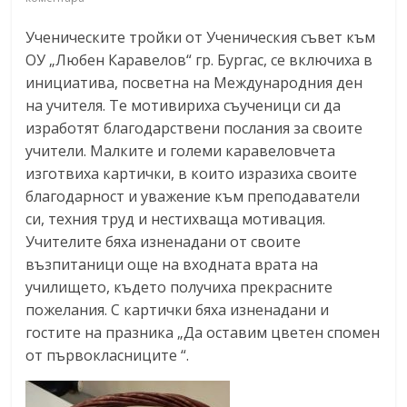
Ученическите тройки от Ученическия съвет към
ОУ „Любен Каравелов“ гр. Бургас, се включиха в
инициатива, посветна на Международния ден
на учителя. Те мотивириха съученици си да
изработят благодарствени послания за своите
учители. Малките и големи каравеловчета
изготвиха картички, в които изразиха своите
благодарност и уважение към преподаватели
си, техния труд и нестихваща мотивация.
Учителите бяха изненадани от своите
възпитаници още на входната врата на
училището, където получиха прекрасните
пожелания. С картички бяха изненадани и
гостите на празника „Да оставим цветен спомен
от първокласниците “.