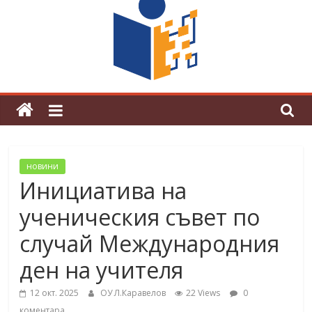
граници“
Магията на Андерсен оживя в ОУ
„Любен Каравелов“
новини
Инициатива на
ученическия съвет по
случай Международния
ден на учителя
12 окт. 2025
ОУ Л.Каравелов
22 Views
0
коментара