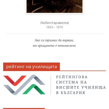
Любен Каравелов
1834 – 1879
Ако си тръгнал да вървиш,
то връщането е невъзможно
рейтинг на училищата