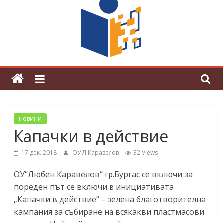
граници“
Магията на Андерсен оживя в ОУ
„Любен Каравелов“
новини
Капачки в действие
17 дек. 2018
ОУ Л.Каравелов
32 Views
ОУ“Любен Каравелов“ гр.Бургас се включи за
пореден път се включи в инициативата
„Капачки в действие“ – зелена благотворителна
кампания за събиране на всякакви пластмасови