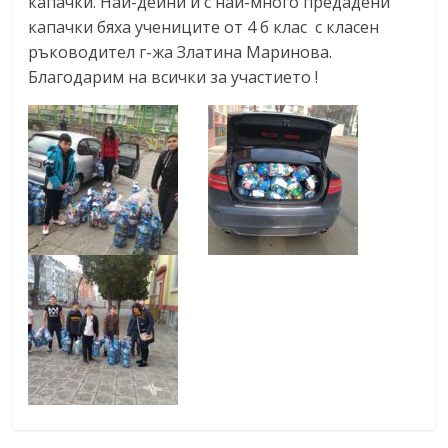
капачки. Най-дейни и с най-много предадени
капачки бяха учениците от 4 б клас с класен
ръководител г-жа Златина Маринова.
Благодарим на всички за участието !