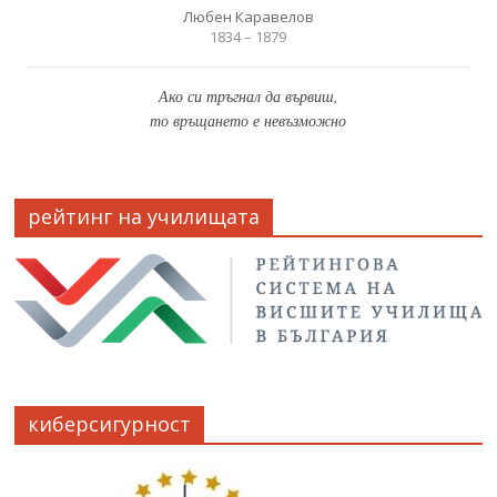
Любен Каравелов
1834 – 1879
Ако си тръгнал да вървиш,
то връщането е невъзможно
рейтинг на училищата
киберсигурност