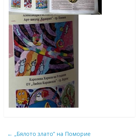
←
„Бялото злато“ на Поморие