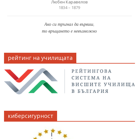
Любен Каравелов
1834 – 1879
Ако си тръгнал да вървиш,
то връщането е невъзможно
рейтинг на училищата
киберсигурност