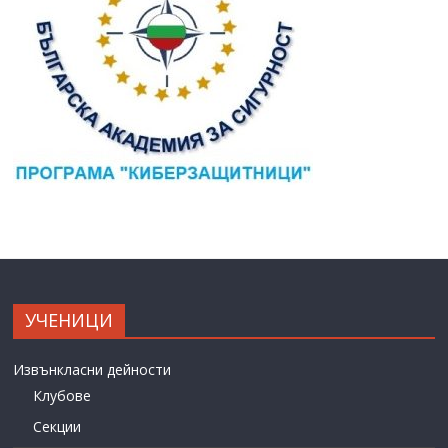
УЧЕНИЦИ
Извънкласни дейности
Клубове
Секции