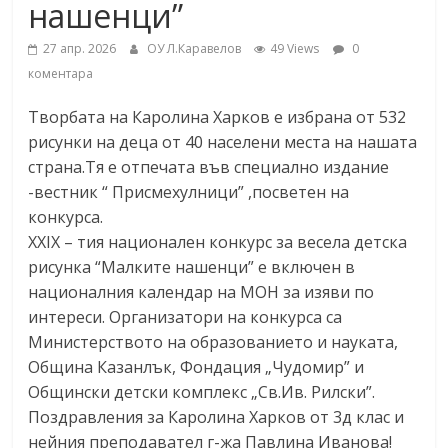
нашенци”
27 апр. 2026
ОУ Л.Каравелов
49 Views
0
коментара
Творбата на Каролина Харков е избрана от 532
рисунки на деца от 40 населени места на нашата
страна.Тя е отпечата във специално издание
-вестник “ Присмехулници” ,посветен на
конкурса.
XXIX – тия национален конкурс за весела детска
рисунка “Малките нашенци” е включен в
националния календар на МОН за изяви по
интереси. Организатори на конкурса са
Министерството на образованието и науката,
Община Казанлък, Фондация „Чудомир” и
Общински детски комплекс „Св.Ив. Рилски”.
Поздравления за Каролина Харков от 3д клас и
нейния преподавател г-жа Павлина Иванова!