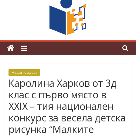
граници“
Магията на Андерсен оживя в ОУ
„Любен Каравелов“
Наша гордост
Каролина Харков от 3д
клас с първо място в
XXIX – тия национален
конкурс за весела детска
рисунка “Малките