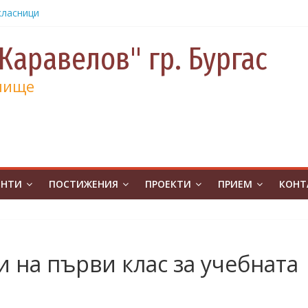
класници
от
е и 130
Каравелов" гр. Бургас
а
лище
а
учениците
чение за
ина
от
на
ЕНТИ
ПОСТИЖЕНИЯ
ПРОЕКТИ
ПРИЕМ
КОНТ
атическо
а без
ивя в ОУ
 на първи клас за учебната
.Бургас с
урс на
човешките