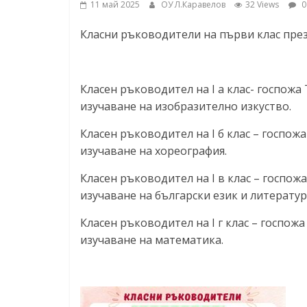
11 май 2025
ОУ Л.Каравелов
32 Views
0
ресурси (ЦРЧР)
Класни ръководители на първи клас през
Класен ръководител на I a клас- госп
изучаване на изобразително изкуство.
Класен ръководител на I б клас – гос
изучаване на хореография.
Класен ръководител на I в клас – гос
изучаване на български език и литератур
Класен ръководител на I г клас – госп
изучаване на математика.