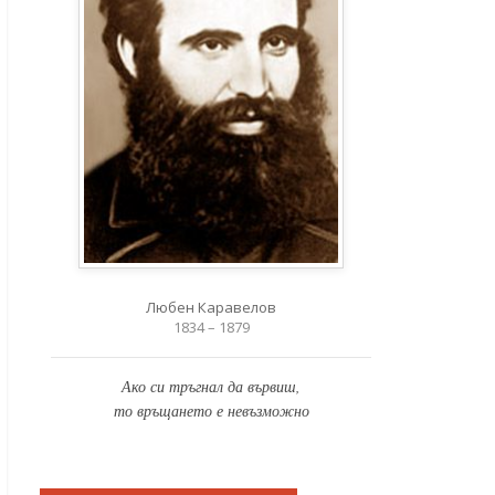
Любен Каравелов
1834 – 1879
Ако си тръгнал да вървиш,
то връщането е невъзможно