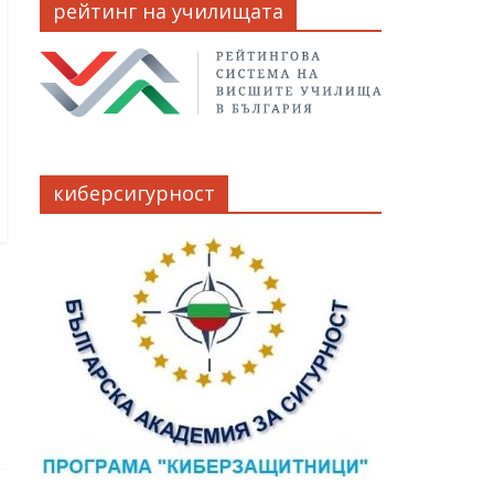
рейтинг на училищата
киберсигурност