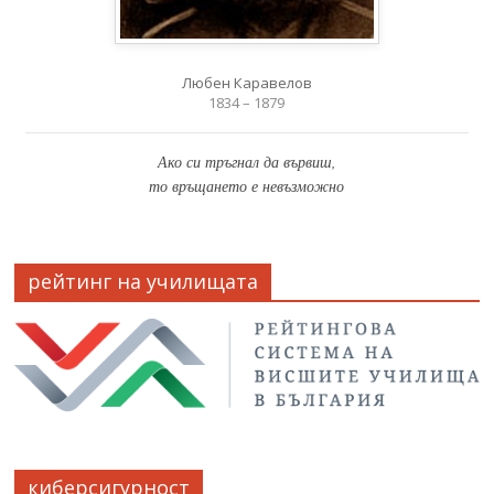
Любен Каравелов
1834 – 1879
Ако си тръгнал да вървиш,
то връщането е невъзможно
рейтинг на училищата
киберсигурност