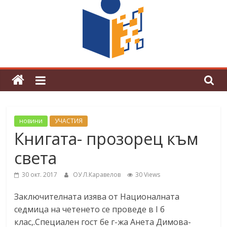
граници“
Магията на Андерсен оживя в ОУ
„Любен Каравелов“
новини
УЧАСТИЯ
Книгата- прозорец към
света
30 окт. 2017
ОУ Л.Каравелов
30 Views
Заключителната изява от Националната
седмица на четенето се проведе в I б
клас,.Специален гост бе г-жа Анета Димова-