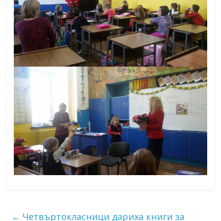
←
Четвъртокласници дариха книги за