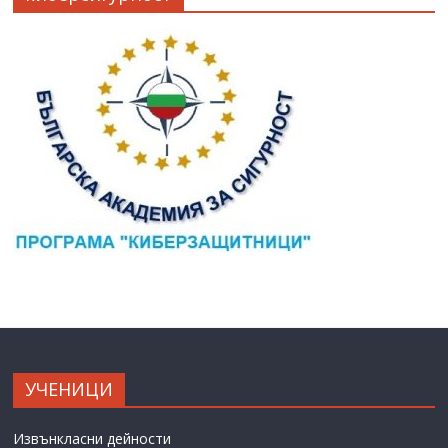
УЧЕНИЦИ
Извънкласни дейности