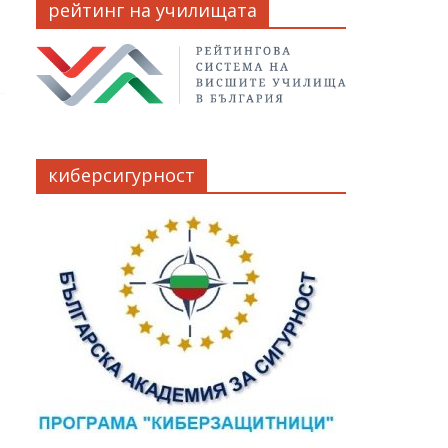
рейтинг на училищата
киберсигурност