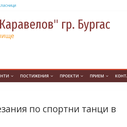
класници
от
е и 130
Каравелов" гр. Бургас
а
лище
а
учениците
чение за
ина
от
на
ЕНТИ
ПОСТИЖЕНИЯ
ПРОЕКТИ
ПРИЕМ
КОНТ
атическо
а без
ивя в ОУ
зания по спортни танци в
.Бургас с
урс на
човешките