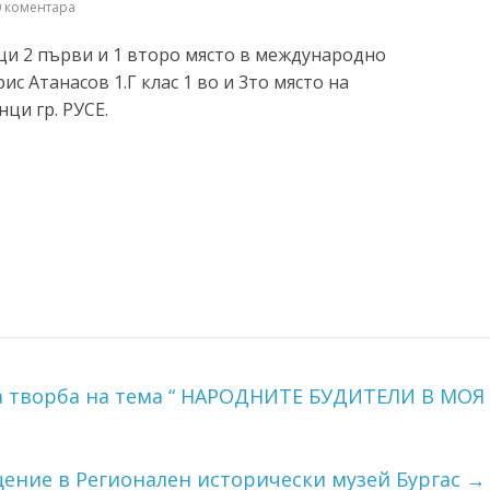
 коментара
ци 2 първи и 1 второ място в международно
с Атанасов 1.Г клас 1 во и 3то място на
ци гр. РУСЕ.
на творба на тема “ НАРОДНИТЕ БУДИТЕЛИ В МОЯ
ение в Регионален исторически музей Бургас
→