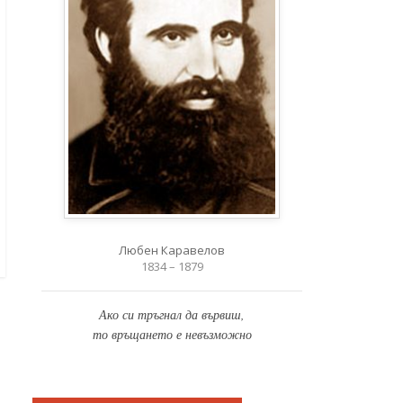
Любен Каравелов
1834 – 1879
Ако си тръгнал да вървиш,
то връщането е невъзможно