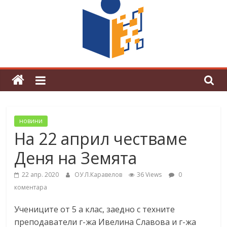
граници“
Магията на Андерсен оживя в ОУ
„Любен Каравелов“
новини
На 22 април честваме
Деня на Земята
22 апр. 2020
ОУ Л.Каравелов
36 Views
0
коментара
Учениците от 5 а клас, заедно с техните
преподаватели г-жа Ивелина Славова и г-жа