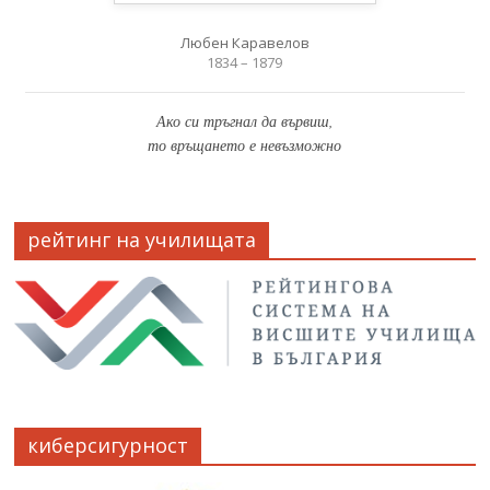
Любен Каравелов
1834 – 1879
Ако си тръгнал да вървиш,
то връщането е невъзможно
рейтинг на училищата
киберсигурност