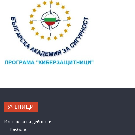
УЧЕНИЦИ
Извънкласни дейности
Клубове