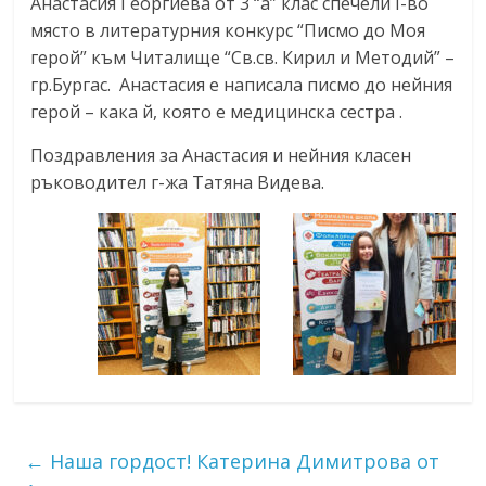
Анастасия Георгиева от 3 “а” клас спечели I-во
място в литературния конкурс “Писмо до Моя
герой” към Читалище “Св.св. Кирил и Методий” –
гр.Бургас. Анастасия е написала писмо до нейния
герой – кака й, която е медицинска сестра .
Поздравления за Анастасия и нейния класен
ръководител г-жа Татяна Видева.
←
Наша гордост! Катерина Димитрова от