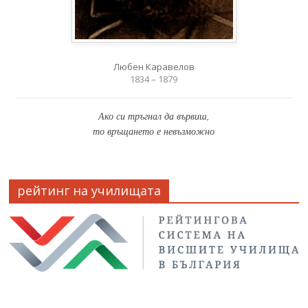
Любен Каравелов
1834 – 1879
Ако си тръгнал да вървиш,
то връщането е невъзможно
рейтинг на училищата