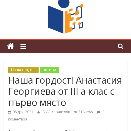
граници“
Магията на Андерсен оживя в ОУ
„Любен Каравелов“
Наша гордост
новини
Наша гордост! Анастасия
Георгиева от III а клас с
първо място
06 дек. 2021
ОУ Л.Каравелов
31 Views
0
коментара