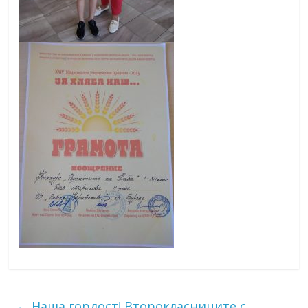
←
Наша гордост! Второкласниците с