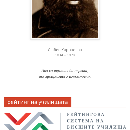
Любен Каравелов
1834 – 1879
Ако си тръгнал да вървиш,
то връщането е невъзможно
рейтинг на училищата