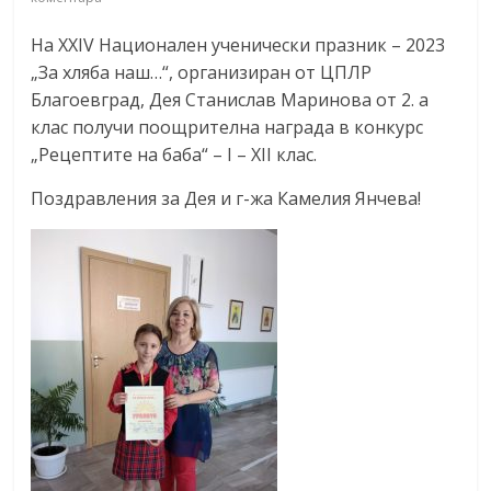
На XXIV Национален ученически празник – 2023
„За хляба наш…“, организиран от ЦПЛР
Благоевград, Дея Станислав Маринова от 2. а
клас получи поощрителна награда в конкурс
„Рецептите на баба“ – I – XII клас.
Поздравления за Дея и г-жа Камелия Янчева!