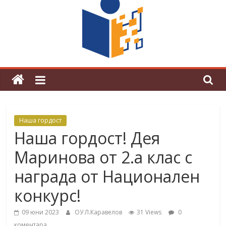
граници“
Магията на Андерсен оживя в ОУ
„Любен Каравелов“
Наша гордост
Наша гордост! Дея
Маринова от 2.а клас с
награда от Национален
конкурс!
09 юни 2023
ОУ Л.Каравелов
31 Views
0
коментара