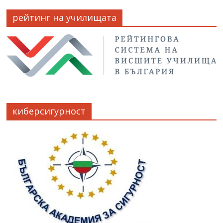
рейтинг на училищата
киберсигурност