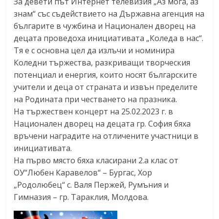
За девети път Интернет телевизия „Аз мога, аз
знам“ със съдействието на Държавна агенция на
българите в чужбина и Национален дворец на
децата проведоха инициативата „Коледа в нас“.
Тя е с основна цел да излъчи и номинира
Коледни тържества, разкриващи творческия
потенциал и енергия, които носят българските
учители и деца от страната и извън пределите
на Родината при честването на празника.
На тържествен концерт на 25.02.2023 г. в
Национален дворец на децата гр. София бяха
връчени наградите на отличените участници в
инициативата.
На първо място бяха класирани 2.а клас от
ОУ“Любен Каравелов“ – Бургас, Хор
„Родолюбец“ с. Валя Пержей, Румъния и
Гимназия – гр. Тараклия, Молдова.