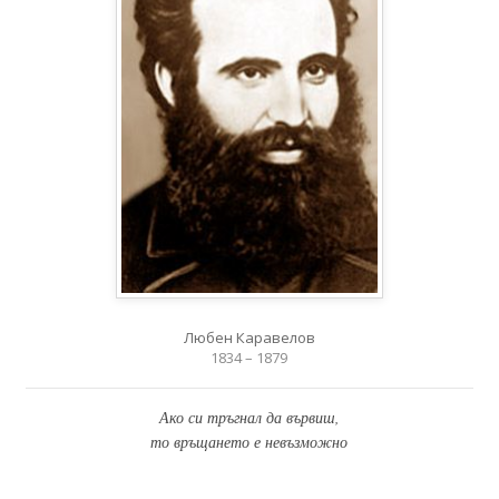
Любен Каравелов
1834 – 1879
Ако си тръгнал да вървиш,
то връщането е невъзможно