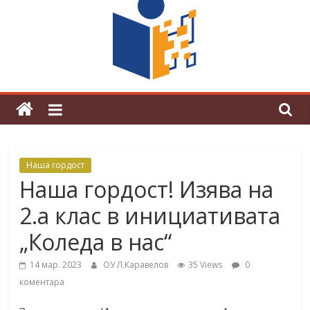
граници“
Магията на Андерсен оживя в ОУ
„Любен Каравелов“
Наша гордост
Наша гордост! Изява на
2.а клас в инициативата
„Коледа в нас“
14 мар. 2023
ОУ Л.Каравелов
35 Views
0
коментара