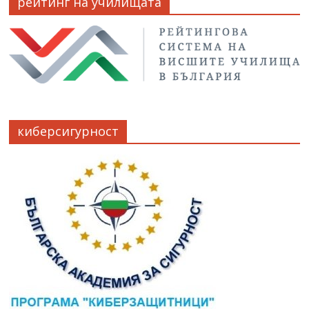
рейтинг на училищата
киберсигурност