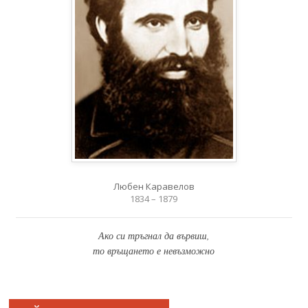
Любен Каравелов
1834 – 1879
Ако си тръгнал да вървиш,
то връщането е невъзможно