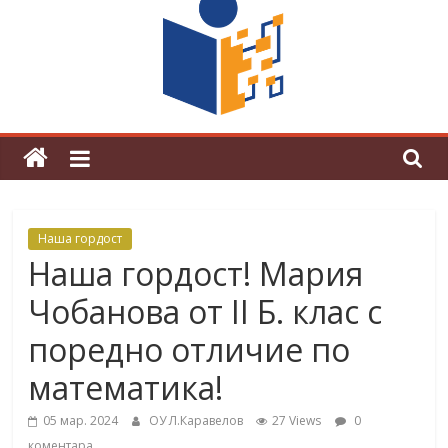
граници“
Магията на Андерсен оживя в ОУ
„Любен Каравелов“
Наша гордост
Наша гордост! Мария
Чобанова от II Б. клас с
поредно отличие по
математика!
05 мар. 2024
ОУ Л.Каравелов
27 Views
0
коментара