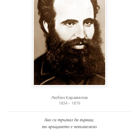
Любен Каравелов
1834 – 1879
Ако си тръгнал да вървиш,
то връщането е невъзможно