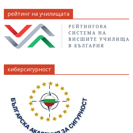
рейтинг на училищата
киберсигурност