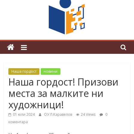
поредна награда от конкурс на
център за развитие на човешките
ресурси (ЦРЧР)
Наша гордост
новини
Наша гордост! Призови
места за малките ни
художници!
01 юли 2024
ОУ Л.Каравелов
24 Views
0
коментара