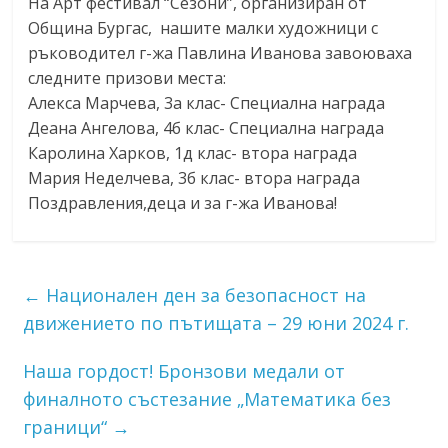
На Арт фестивал “Сезони”, организиран от
Община Бургас, нашите малки художници с
ръководител г-жа Павлина Иванова завоюваха
следните призови места:
Алекса Марчева, 3а клас- Специална награда
Деана Ангелова, 4б клас- Специална награда
Каролина Харков, 1д клас- втора награда
Мария Неделчева, 3б клас- втора награда
Поздравления,деца и за г-жа Иванова!
←
Национален ден за безопасност на
движението по пътищата – 29 юни 2024 г.
Наша гордост! Бронзови медали от
финалното състезание „Математика без
граници“
→