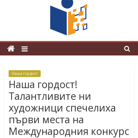
граници“
Магията на Андерсен оживя в ОУ
„Любен Каравелов“
Наша гордост
Наша гордост!
Талантливите ни
художници спечелиха
първи места на
Международния конкурс