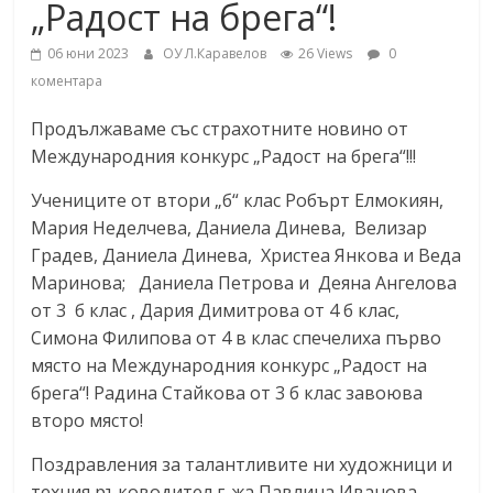
„Радост на брега“!
06 юни 2023
ОУ Л.Каравелов
26 Views
0
коментара
Продължаваме със страхотните новино от
Международния конкурс „Радост на брега“!!!
Учениците от втори „б“ клас Робърт Елмокиян,
Мария Неделчева, Даниела Динева, Велизар
Градев, Даниела Динева, Христеа Янкова и Веда
Маринова; Даниела Петрова и Деяна Ангелова
от 3 б клас , Дария Димитрова от 4 б клас,
Симона Филипова от 4 в клас спечелиха първо
място на Международния конкурс „Радост на
брега“! Радина Стайкова от 3 б клас завоюва
второ място!
Поздравления за талантливите ни художници и
техния ръководител г-жа Павлина Иванова.