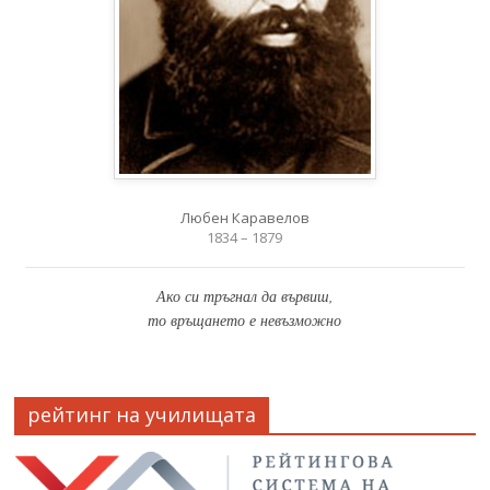
Любен Каравелов
1834 – 1879
Ако си тръгнал да вървиш,
то връщането е невъзможно
рейтинг на училищата