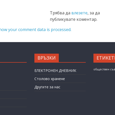
Трябва да
влезете
, за да
публикувате коментар.
how your comment data is processed.
ВРЪЗКИ
ЕТИКЕТ
обществен съ
ЕЛЕКТРОНЕН ДНЕВНИК
Столово хранене
Другите за нас