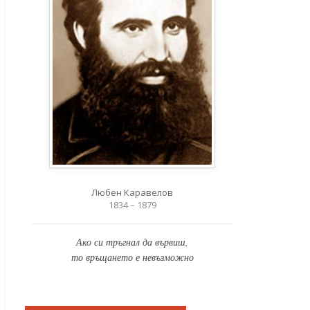
Любен Каравелов
1834 – 1879
Ако си тръгнал да вървиш,
то връщането е невъзможно