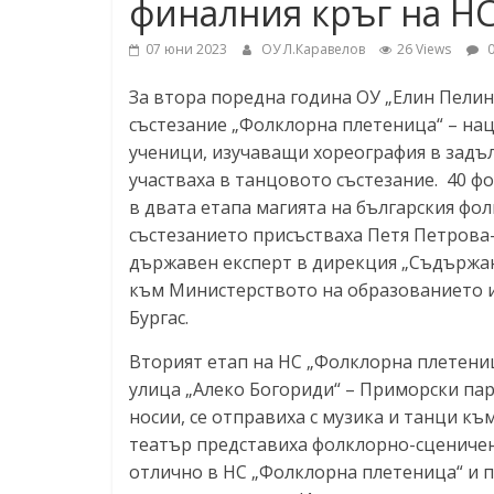
финалния кръг на НС
07 юни 2023
ОУ Л.Каравелов
26 Views
0
За втора поредна година ОУ „Елин Пелин
състезание „Фолклорна плетеница“ – наци
ученици, изучаващи хореография в задъ
участваха в танцовото състезание. 40 ф
в двата етапа магията на българския фо
състезанието присъстваха Петя Петрова-
държавен експерт в дирекция „Съдържа
към Министерството на образованието и 
Бургас.
Вторият етап на НС „Фолклорна плетениц
улица „Алеко Богориди“ – Приморски пар
носии, се отправиха с музика и танци къ
театър представиха фолклорно-сценичен
отлично в НС „Фолклорна плетеница“ и п