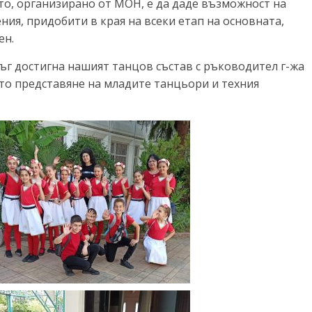
то, организирано от МОН, е да даде възможност на
ния, придобити в края на всеки етап на основната,
ен.
ъг достигна нашият танцов състав с ръководител г-жа
то представяне на младите танцьори и техния