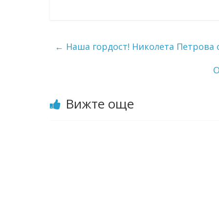
←
Наша гордост! Николета Петрова о
О
Вижте още