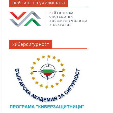
рейтинг на училищата
киберсигурност