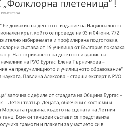
 „Фолклорна плетеница“ !
 коментара
“ бе домакин на десетото издание на Националното
онален кръг, който се проведе на 03 и 04 юни. 772
лжително избираемата и профилирана подготовка,
олклорни състава от 19 училища от България показаха
лклор. На откриването на десетото издание на
началник на РУО Бургас, Елена Търничкова –
ние на предучилищното и училищното образование“
науката, Павлина Алексова – старши експерт в РУО
а“ започна с дефиле от сградата на Община Бургас –
к – Летен театър. Децата, облечени с костюми и
м Морската градина, където на сцената на Летния
 танц. Всички танцови състави се представиха
олучиха грамоти и плакети за участието си в