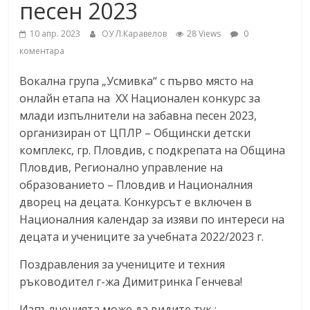
песен 2023
10 апр. 2023
ОУ Л.Каравелов
28 Views
0
коментара
Вокална група „Усмивка“ с първо място на
онлайн етапа на ХХ Национален конкурс за
млади изпълнители на забавна песен 2023,
организиран от ЦПЛР – Общински детски
комплекс, гр. Пловдив, с подкрепата на Община
Пловдив, Регионално управление на
образованието – Пловдив и Националния
дворец на децата. Конкурсът е включен в
Националния календар за изяви по интереси на
децата и учениците за учебната 2022/2023 г.
Поздравления за учениците и техния
ръководител г-жа Димитринка Генчева!
Изпълненията може да видите тук :