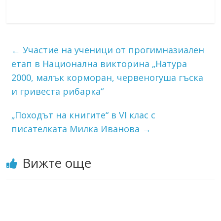
←
Участие на ученици от прогимназиален
етап в Национална викторина „Натура
2000, малък корморан, червеногуша гъска
и гривеста рибарка“
„Походът на книгите“ в VІ клас с
писателката Милка Иванова
→
Вижте още