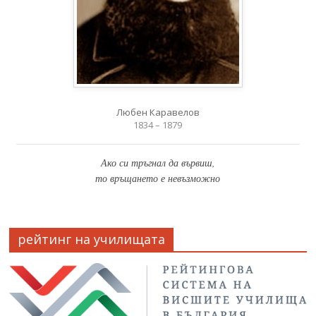
Любен Каравелов
1834 – 1879
Ако си тръгнал да вървиш,
то връщането е невъзможно
рейтинг на училищата