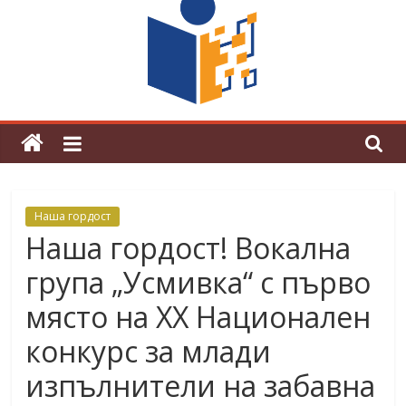
граници“
Магията на Андерсен оживя в ОУ
„Любен Каравелов“
Наша гордост
Наша гордост! Вокална
група „Усмивка“ с първо
място на ХХ Национален
конкурс за млади
изпълнители на забавна