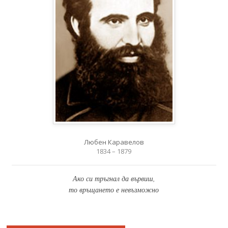
Любен Каравелов
1834 – 1879
Ако си тръгнал да вървиш,
то връщането е невъзможно