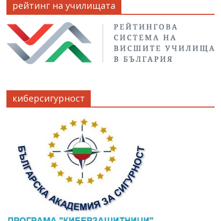
рейтинг на училищата
киберсигурност