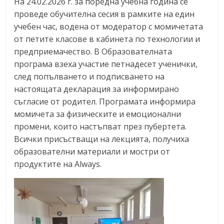
На 24.02.2026 г. за поредна учебна година се
проведе обучителна сесия в рамките на един
учебен час, водена от модератор с момичетата
от петите класове в кабинета по технологии и
предприемачество. В Образователната
програма взеха участие петнадесет ученички,
след попълването и подписването на
настоящата декларация за информирано
съгласие от родител. Програмата информира
момичета за физическите и емоционални
промени, които настъпват през пубертета.
Всички присъстващи на лекцията, получиха
образователни материали и мостри от
продуктите на Always.