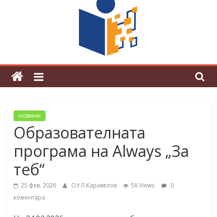
граници“
Магията на Андерсен оживя в ОУ
„Любен Каравелов“
новини
Образователната
програма на Always „За
теб“
25 фев. 2026
ОУ Л.Каравелов
58 Views
0
коментара