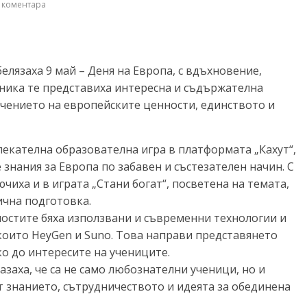
 коментара
белязаха 9 май – Деня на Европа, с вдъхновение,
зника те представиха интересна и съдържателна
ачението на европейските ценности, единството и
екателна образователна игра в платформата „Кахут“,
знания за Европа по забавен и състезателен начин. С
чиха и в играта „Стани богат“, посветена на темата,
ична подготовка.
остите бяха използвани и съвременни технологии и
 които HeyGen и Suno. Това направи представянето
о до интересите на учениците.
заха, че са не само любознателни ученици, но и
 знанието, сътрудничеството и идеята за обединена