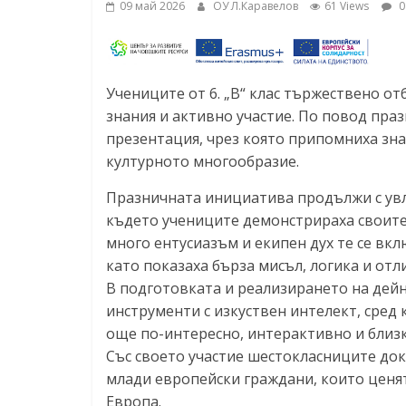
09 май 2026
ОУ Л.Каравелов
61 Views
0
граници“
Учениците от 6. „В“ клас тържествено от
знания и активно участие. По повод пра
презентация, чрез която припомниха зн
културното многообразие.
Празничната инициатива продължи с увл
където учениците демонстрираха своите 
много ентусиазъм и екипен дух те се вклю
като показаха бърза мисъл, логика и отл
В подготовката и реализирането на дейн
инструменти с изкуствен интелект, сред
още по-интересно, интерактивно и близк
Със своето участие шестокласниците дока
млади европейски граждани, които ценят
Европа.