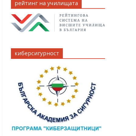
рейтинг на училищата
киберсигурност