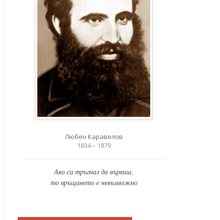
Любен Каравелов
1834 – 1879
Ако си тръгнал да вървиш,
то връщането е невъзможно