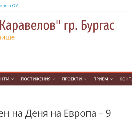
ивя в ОУ
.Бургас с
Каравелов" гр. Бургас
урс на
човешките
лище
класници
от
е и 130
а
а
ЕНТИ
ПОСТИЖЕНИЯ
ПРОЕКТИ
ПРИЕМ
КОНТ
учениците
чение за
ина
от
ен на Деня на Европа – 9
на
атическо
а без