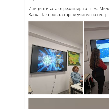
Инициативата се реализира от г-жа Милен
Васка Чакърова, старши учител по геогр
Видео