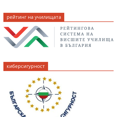
рейтинг на училищата
киберсигурност