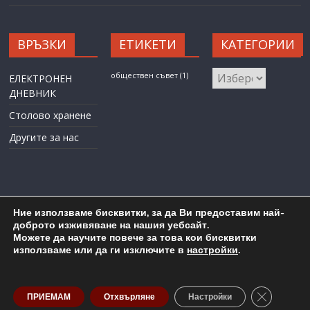
ВРЪЗКИ
ЕТИКЕТИ
КАТЕГОРИИ
КАТЕГОРИИ
обществен съвет
(1)
ЕЛЕКТРОНЕН
ДНЕВНИК
Столово хранене
Другите за нас
Ние използваме бисквитки, за да Ви предоставим най-
доброто изживяване на нашия уебсайт.
Можете да научите повече за това кои бисквитки
Карта на сайта
Административен достъп
използваме или да ги изключите в
настройки
.
Copyright © 2026
ОУ "Любен Каравелов" гр. Бургас
. All rights
reserved.
Close GDP
ПРИЕМАМ
Отхвърляне
Настройки