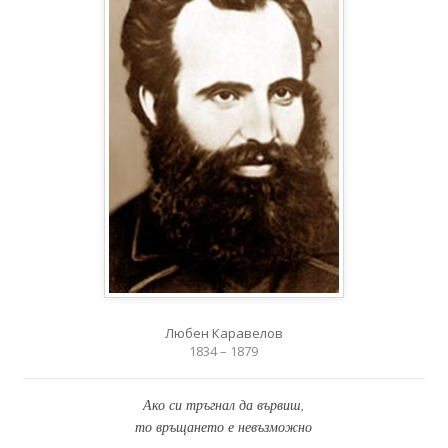
Любен Каравелов
1834 – 1879
Ако си тръгнал да вървиш,
то връщането е невъзможно