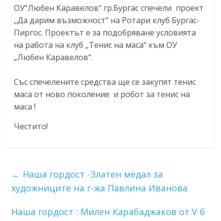
ОУ“Любен Каравелов“ гр.Бургас спечели проект
„Да дарим възможност” на Ротари клуб Бургас-
Пиргос. Проектът е за подобряване условията
на работа на клуб „Тенис на маса“ към ОУ
„Любен Каравелов“.
ballons rebondissants
Със спечелените средства ще се закупят тенис
маса от ново поколение и робот за тенис на
маса !
Честито!
←
Наша гордост -Златен медал за
художниците на г-жа Павлина Иванова
Наша гордост : Милен Карабаджаков от V б