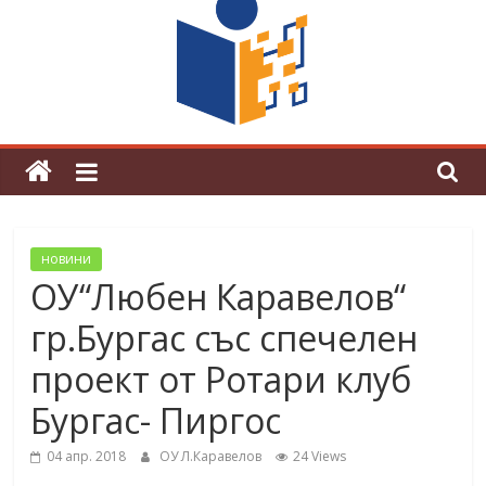
поредна награда от конкурс на
център за развитие на човешките
ресурси (ЦРЧР)
новини
ОУ“Любен Каравелов“
гр.Бургас със спечелен
проект от Ротари клуб
Бургас- Пиргос
04 апр. 2018
ОУ Л.Каравелов
24 Views