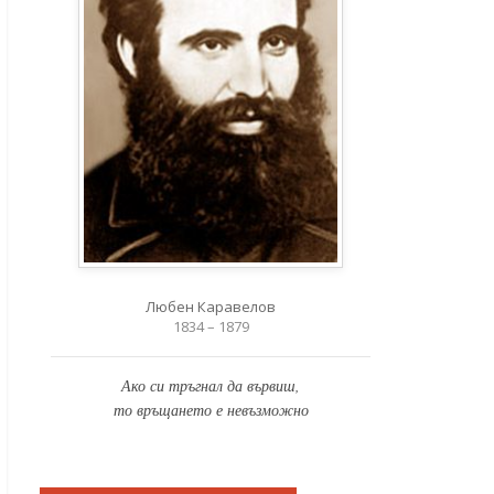
Любен Каравелов
1834 – 1879
Ако си тръгнал да вървиш,
то връщането е невъзможно