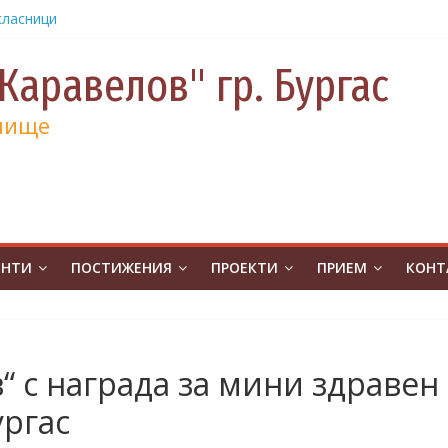
урс на
човешките
Каравелов" гр. Бургас
класници
от
лище
е и 130
а
а
учениците
чение за
ЕНТИ
ПОСТИЖЕНИЯ
ПРОЕКТИ
ПРИЕМ
КОНТ
ина
от
на
атическо
 с награда за мини здравен
а без
ургас
ивя в ОУ