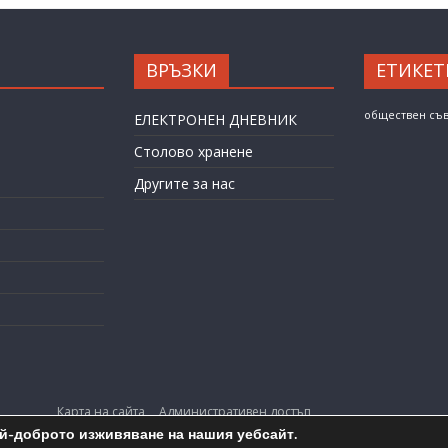
ВРЪЗКИ
ЕТИКЕТ
обществен съ
ЕЛЕКТРОНЕН ДНЕВНИК
Столово хранене
Другите за нас
Карта на сайта
Административен достъп
ай-доброто изживяване на нашия уебсайт.
opyright © 2026
ОУ "Любен Каравелов" гр. Бургас
. All rights reserv