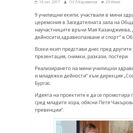
18 окт. 2017
ОУ Л.Каравелов
29 Views
9 училищни екипи, участвали в мини здр
церемония в Заседателната зала на Общ
научастниците връчи Мая Казанджиева,
дейносити,здравеопазване и спорт“ в Об
Всеки екип представи днес пред другите
презентация, снимки, разкази, постери.
Реализирането на мини училищни здравн
и младежки дейности“ към дирекция „Со
Бургас.
Идеята на проектите е да се промотира 
сред младите хора, обясни Петя Чакърова
превенции“.
wedding bouncy castle