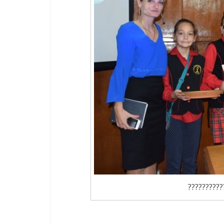
??????????