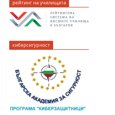
рейтинг на училищата
киберсигурност