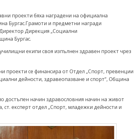
авни проекти бяха наградени на официална
ина Бургас.Грамоти и предметни награди
 Директор Дирекция „Социални
щина Бургас.
 училищни екипи своя изпълнен здравен проект чрез
и проекти се финансира от Отдел „Спорт, превенции
циални дейности, здравеопазване и спорт“, Община
по достъпен начин здравословния начин на живот
, ст. експерт отдел „Спорт, младежки дейности и