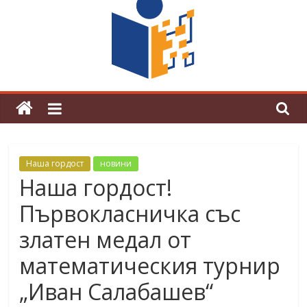
граници“
Магията на Андерсен оживя в ОУ
„Любен Каравелов“
Наша гордост
новини
Наша гордост!
Първокласничка със
златен медал от
математическия турнир
„Иван Салабашев“