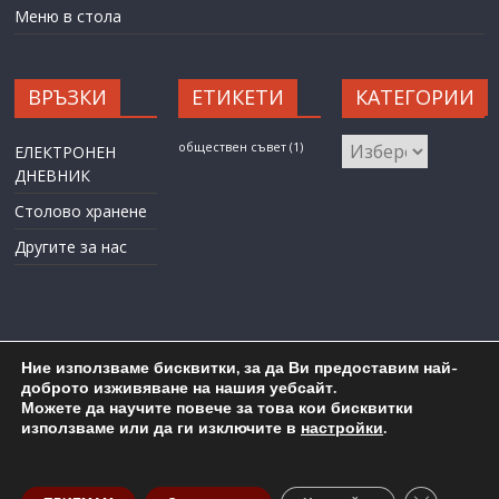
Меню в стола
ВРЪЗКИ
ЕТИКЕТИ
КАТЕГОРИИ
КАТЕГОРИИ
обществен съвет
(1)
ЕЛЕКТРОНЕН
ДНЕВНИК
Столово хранене
Другите за нас
Ние използваме бисквитки, за да Ви предоставим най-
доброто изживяване на нашия уебсайт.
Можете да научите повече за това кои бисквитки
Карта на сайта
Административен достъп
използваме или да ги изключите в
настройки
.
Copyright © 2026
ОУ "Любен Каравелов" гр. Бургас
. All rights
reserved.