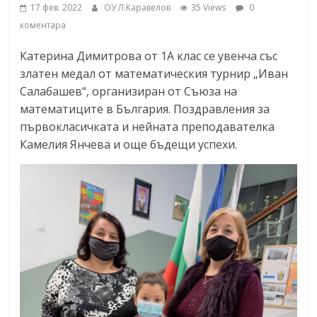
17 фев. 2022
ОУ Л.Каравелов
35 Views
0
коментара
Катерина Димитрова от 1А клас се увенча със
златен медал от математическия турнир „Иван
Салабашев“, организиран от Съюза на
математиците в България. Поздравления за
първокласичката и нейната преподавателка
Камелия Янчева и още бъдещи успехи.