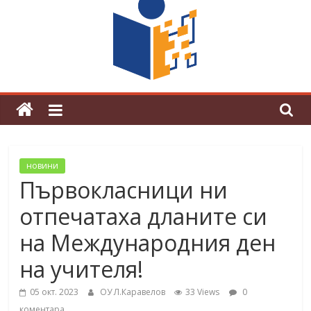
граници“
Магията на Андерсен оживя в ОУ
„Любен Каравелов“
новини
Първокласници ни
отпечатаха дланите си
на Международния ден
на учителя!
05 окт. 2023
ОУ Л.Каравелов
33 Views
0
коментара