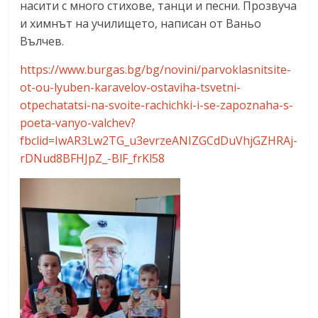
насити с много стихове, танци и песни. Прозвуча
и химнът на училището, написан от Ваньо
Вълчев.
https://www.burgas.bg/bg/novini/parvoklasnitsite-
ot-ou-lyuben-karavelov-ostaviha-tsvetni-
otpechatatsi-na-svoite-rachichki-i-se-zapoznaha-s-
poeta-vanyo-valchev?
fbclid=IwAR3Lw2TG_u3evrzeANIZGCdDuVhjGZHRAj-
rDNud8BFHJpZ_-BlF_frKl58