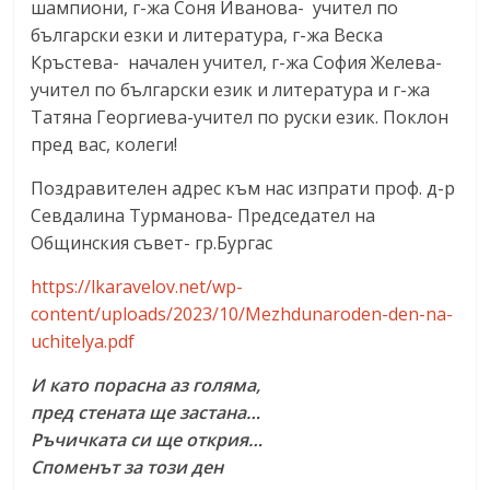
шампиони, г-жа Соня Иванова- учител по
български езки и литература, г-жа Веска
Кръстева- начален учител, г-жа София Желева-
учител по български език и литература и г-жа
Татяна Георгиева-учител по руски език. Поклон
пред вас, колеги!
Поздравителен адрес към нас изпрати проф. д-р
Севдалина Турманова- Председател на
Общинския съвет- гр.Бургас
https://lkaravelov.net/wp-
content/uploads/2023/10/Mezhdunaroden-den-na-
uchitelya.pdf
И като порасна аз голяма,
пред стената ще застана…
Ръчичката си ще открия…
Споменът за този ден