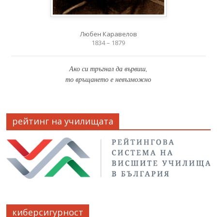
Любен Каравелов
1834 – 1879
Ако си тръгнал да вървиш,
то връщането е невъзможно
рейтинг на училищата
киберсигурност