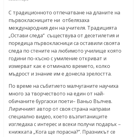
С традиционното отпечатване на дланите на
първокласниците ни отбелязаха
международния ден на учителя. Традицията
„Остави следа“ съществува от десетилетия и
поредица първокласници са оставили своята
следа по стените на любимото училище която
години по-късно с умиление откриват и
измерват как е отминало времето, колко
мъдрост и знание им е донесла зрелосттa.
По време на събитието малчуганите научиха
много за творчеството на един от най-
обичаните бургаски поети– Ваньо Вълчев.
Лиричният автор от своя страна направи
специално видео, което възпитаниците
изгледаха с интерес и всеки получи подарък –
книжката „Кога ще порасна?”. Празникът се