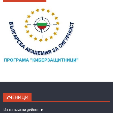
УЧЕНИЦИ
Извънкласни дейности