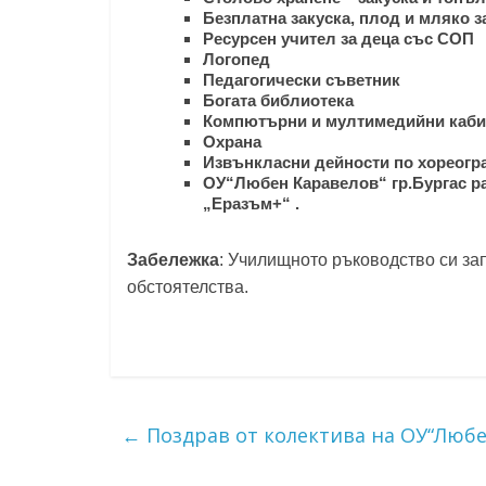
Безплатна закуска, плод и мляко з
Ресурсен учител за деца със СОП
Логопед
Педагогически съветник
Богата библиотека
Компютърни и мултимедийни каби
Охрана
Извънкласни дейности по хореогр
ОУ“Любен Каравелов“ гр.Бургас ра
„Еразъм+“ .
Забележка
: Училищното ръководство си за
обстоятелства.
←
Поздрав от колектива на ОУ“Любен