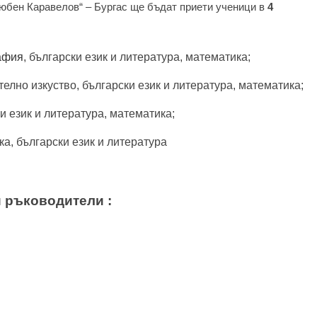
Любен Каравелов“ – Бургас ще бъдат приети ученици в
4
афия
, български език и литература, математика;
телно изкуство, български език и литература, математика;
и език и литература, математика;
ка, български език и литература
 ръководители :