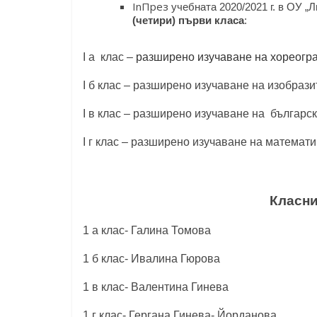
InПрез
учебната 2020/2021 г. в ОУ „
(четири) първи класа
:
І а клас –
разширено изучаване на хореогр
І б клас – разширено изучаване на изобрази
І в клас – разширено изучаване на българск
І г клас – разширено изучаване на математи
Класни
1 а клас- Галина Томова
1 б клас- Ивалина Гюрова
1 в клас- Валентина Гинева
1 г клас- Гергана Гинева- Йорданова