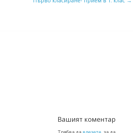
Първо класиране- прием в 1. клас
→
Вашият коментар
Трябва да
влезете
, за да