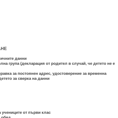
АНЕ
личните данни
на група (декларация от родител в случай, че детето не е
справка за постоянен адрес, удостоверение за временна
детето за сверка на данни
 учениците от първи клас
л обяд