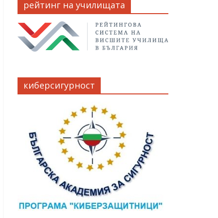
рейтинг на училищата
киберсигурност