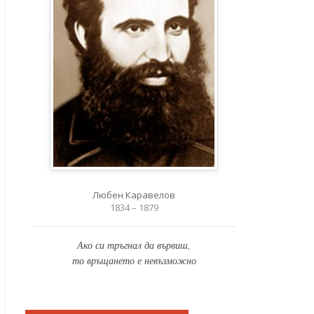
Любен Каравелов
1834 – 1879
Ако си тръгнал да вървиш,
то връщането е невъзможно