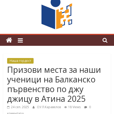
граници“
Магията на Андерсен оживя в ОУ
„Любен Каравелов“
Наша гордост
Призови места за наши
ученици на Балканско
първенство по джу
джицу в Атина 2025
24 сеп. 2025
ОУ Л.Каравелов
18 Views
0
коментара