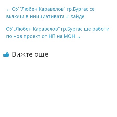
←
ОУ “Любен Каравелов” гр.Бургас се
включи в инициативата # Хайде
ОУ „Любен Каравелов“ гр.Бургас ще работи
по нов проект от НП на МОН
→
Вижте още