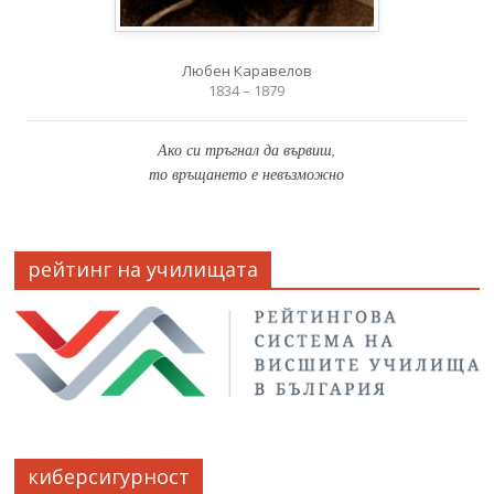
Любен Каравелов
1834 – 1879
Ако си тръгнал да вървиш,
то връщането е невъзможно
рейтинг на училищата
киберсигурност