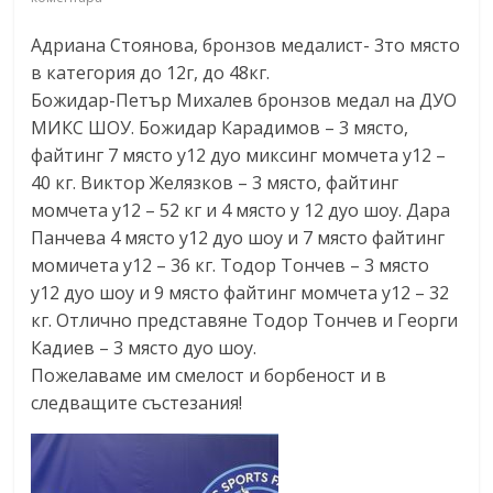
Адриана Стоянова, бронзов медалист- 3то място
в категория до 12г, до 48кг.
Божидар-Петър Михалев бронзов медал на ДУО
МИКС ШОУ. Божидар Карадимов – 3 място,
файтинг 7 място у12 дуо миксинг момчета у12 –
40 кг. Виктор Желязков – 3 място, файтинг
момчета у12 – 52 кг и 4 място у 12 дуо шоу. Дара
Панчева 4 място у12 дуо шоу и 7 място файтинг
момичета у12 – 36 кг. Тодор Тончев – 3 място
у12 дуо шоу и 9 място файтинг момчета у12 – 32
кг. Отлично представяне Тодор Тончев и Георги
Кадиев – 3 място дуо шоу.
Пожелаваме им смелост и борбеност и в
следващите състезания!